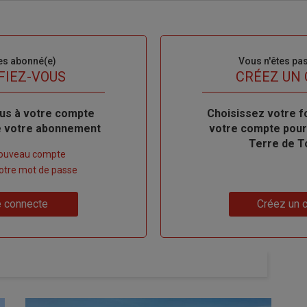
es abonné(e)
Sous-
Vous n'êtes pa
titre
FIEZ-VOUS
TITRE
CRÉEZ UN
us à votre compte
Body
Choisissez votre f
de votre abonnement
votre compte pour
Terre de T
nouveau compte
 votre mot de passe
Lien
 connecte
Créez un 