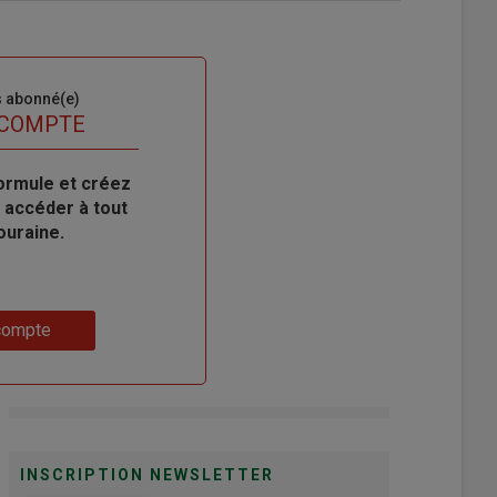
s abonné(e)
 COMPTE
ormule et créez
 accéder à tout
ouraine.
compte
INSCRIPTION NEWSLETTER