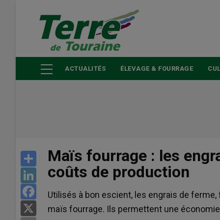
Aller
au
contenu
principal
ACTUALITÉS
ÉLEVAGE & FOURRAGE
CUL
Maïs fourrage : les engr
Share
coûts de production
LinkedIn
Facebook
Utilisés à bon escient, les engrais de ferme, f
X
maïs fourrage. Ils permettent une économie 