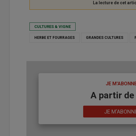
CULTURES & VIGNE
HERBE ET FOURRAGES
GRANDES CULTURES
TITRE
JE M'ABONN
Body
A partir de
Lien
JE M'ABONN