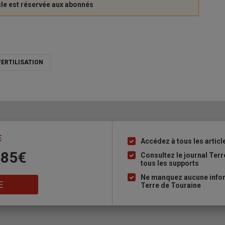
FERTILISATION
E
Accédez à tous les articl
Liste
 85€
à
Consultez le journal Ter
tous les supports
puce
Ne manquez aucune inform
E
Terre de Touraine