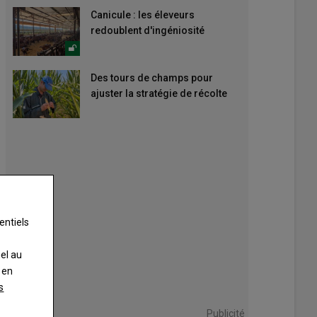
Canicule : les éleveurs
redoublent d'ingéniosité
Des tours de champs pour
ajuster la stratégie de récolte
entiels
nel au
 en
s
Publicité