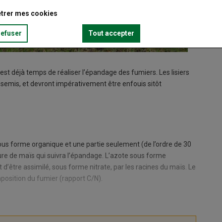
trer mes cookies
refuser
Tout accepter
l est déjà temps de réaliser l’épandage des fumiers. Les lisiers
u semis, et devront impérativement être enfouis sitôt
ous forme organique et une partie seulement (de l’ordre de 30
ture de maïs qui suivra l’épandage. L’azote sous forme
’être assimilé, sous forme nitrate, par les racines du maïs. Le
position du fumier (rapport C/N).