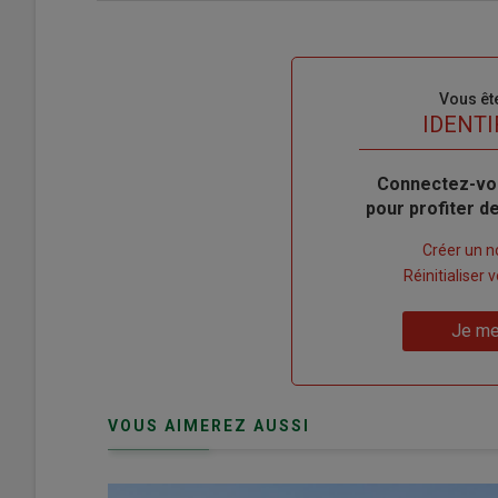
Sous-
Vous êt
titre
TITRE
IDENTI
Body
Connectez-vo
pour profiter 
Lien
Créer un 
"Créer
Lien
Réinitialiser
un
"Réinitialiser
Lien
nouveau
votre
Je me
"Je
compte"
mot
me
de
connecte"
passe"
VOUS AIMEREZ AUSSI