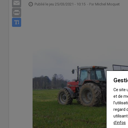
Email
Publié le
jeu 25/03/2021 - 10:15
- Par
Michel Moquet
Print
Gesti
Ce site 
et de m
l’utilis
regard d
utilisan
d'infos