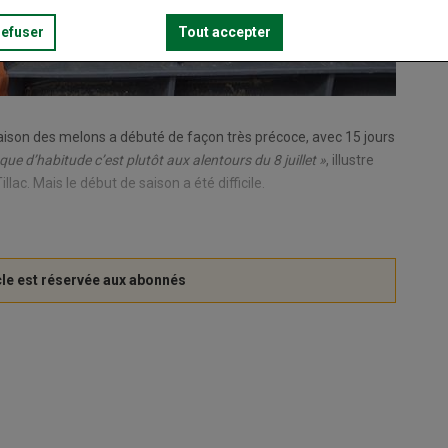
refuser
Tout accepter
saison des melons a débuté de façon très précoce, avec 15 jours
 que d’habitude c’est plutôt aux alentours du 8 juillet »
, illustre
ac. Mais le début de saison a été difficile.