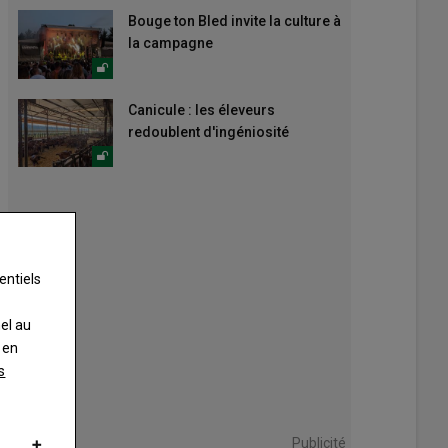
Bouge ton Bled invite la culture à
la campagne
Canicule : les éleveurs
redoublent d'ingéniosité
entiels
nel au
 en
s
Publicité