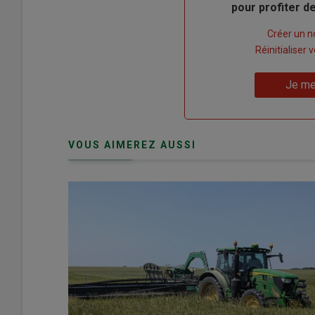
pour profiter 
Lien
Créer un 
"Créer
Lien
Réinitialiser
un
"Réinitialiser
Lien
nouveau
votre
Je me
"Je
compte"
mot
me
de
connecte"
passe"
VOUS AIMEREZ AUSSI