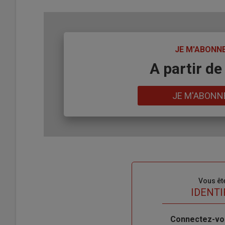
TITRE
JE M'ABONN
Body
A partir de
Lien
JE M'ABONN
Sous-
Vous êt
titre
TITRE
IDENTI
Body
Connectez-vo