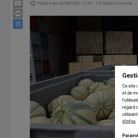
Email
Publié le
jeu 06/08/2020 - 17:03
- Par
Nadine Dumazet
Print
Gesti
Ce site 
et de m
l’utilis
regard d
utilisan
d'infos
Paramé