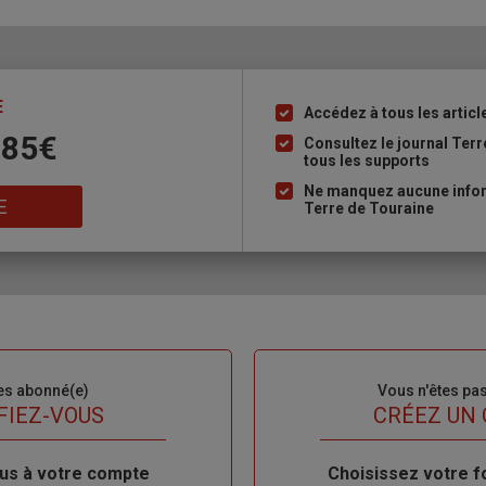
E
Accédez à tous les articl
Liste
 85€
à
Consultez le journal Ter
tous les supports
puce
Ne manquez aucune inform
E
Terre de Touraine
es abonné(e)
Sous-
Vous n'êtes pa
titre
FIEZ-VOUS
TITRE
CRÉEZ UN
us à votre compte
Body
Choisissez votre f