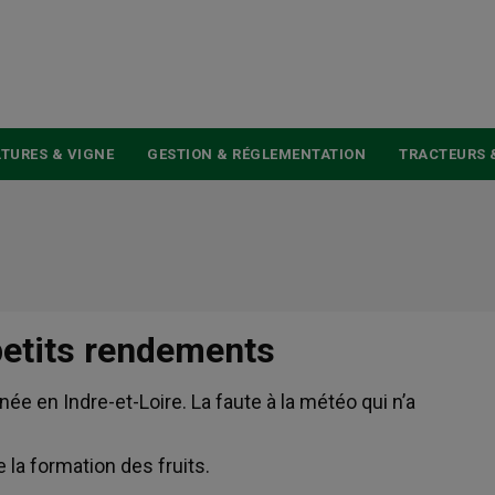
USER
ACCOUNT
MENU
TURES & VIGNE
GESTION & RÉGLEMENTATION
TRACTEURS 
 petits rendements
e en Indre-et-Loire. La faute à la météo qui n’a
 la formation des fruits.