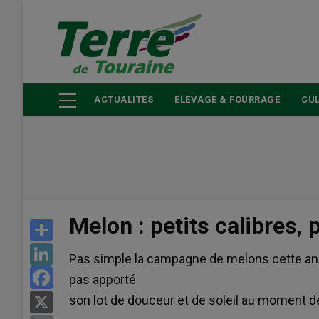
Aller
au
contenu
principal
ACTUALITÉS
ÉLEVAGE & FOURRAGE
CUL
Melon : petits calibres,
Share
LinkedIn
Pas simple la campagne de melons cette anné
Facebook
pas apporté
son lot de douceur et de soleil au moment de
X