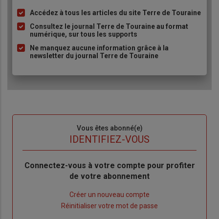
Accédez à tous les articles du site Terre de Touraine
Liste
à
Consultez le journal Terre de Touraine au format
numérique, sur tous les supports
puce
Ne manquez aucune information grâce à la
newsletter du journal Terre de Touraine
Sous-
Vous êtes abonné(e)
titre
TITRE
IDENTIFIEZ-VOUS
Body
Connectez-vous à votre compte pour profiter
de votre abonnement
Lien
Créer un nouveau compte
"Créer
Lien
Réinitialiser votre mot de passe
un
"Réinitialiser