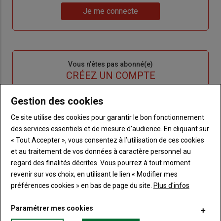
Lien
nouveau
votre
Je me connecte
"Je
compte"
mot
me
de
connecte"
passe"
Sous-
Vous n'êtes pas abonné(e)
titre
TITRE
CRÉEZ UN COMPTE
Gestion des cookies
Body
Choisissez votre formule et créez votre
compte pour accéder à tout Terre de
Ce site utilise des cookies pour garantir le bon fonctionnement
Touraine.
des services essentiels et de mesure d’audience. En cliquant sur
« Tout Accepter », vous consentez à l’utilisation de ces cookies
Lien
Créez un compte
et au traitement de vos données à caractère personnel au
regard des finalités décrites. Vous pourrez à tout moment
revenir sur vos choix, en utilisant le lien « Modifier mes
VOUS AIMEREZ AUSSI
préférences cookies » en bas de page du site.
Plus d'infos
Paramétrer mes cookies