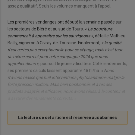
assez qualitatif. Seuls les volumes manquent à l’appel.
Les premières vendanges ont débuté la semaine passée sur
les secteurs de Bléré et au sud de Tours.
« La pourriture
commençait à apparaître sur les sauvignons »,
détaille Mathieu
Bailly, vigneron à Civray-de-Touraine. Finalement,
« la qualité
n’est certes pas exceptionnelle pour ce cépage, mais c’est tout
de même correct pour cette campagne 2024 que nous
appréhendions »
, poursuit le jeune viticulteur. Côté rendements,
ses premiers calculs laissent apparaître 48 hl/ha.
« Nous
n’avons réalisé que huit interventions phytosanitaires malgré la
forte pression mildiou. Mais bien positionnés et avec des
produits adaptés et efficaces, nous avons réussi à le contenir et
à assurer des rendements corrects. »