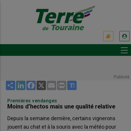
Aller
au
contenu
principal
USER
ACCOUNT
MENU
Publicité
Share
LinkedIn
Facebook
X
Email
Print
Premières vendanges
Moins d’hectos mais une qualité relative
Depuis la semaine dernière, certains vignerons
jouent au chat et à la souris avec la météo pour