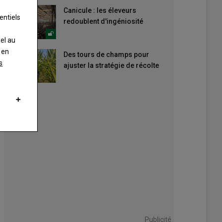
Canicule : les éleveurs
entiels
redoublent d'ingéniosité
nel au
 en
Des tours de champs pour
s
ajuster la stratégie de récolte
Publicité