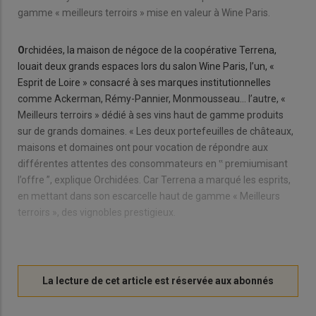
gamme « meilleurs terroirs » mise en valeur à Wine Paris.
O
rchidées, la maison de négoce de la coopérative Terrena,
louait deux grands espaces lors du salon Wine Paris, l’un, «
Esprit de Loire » consacré à ses marques institutionnelles
comme Ackerman, Rémy-Pannier, Monmousseau… l’autre, «
Meilleurs terroirs » dédié à ses vins haut de gamme produits
sur de grands domaines. « Les deux portefeuilles de châteaux,
maisons et domaines ont pour vocation de répondre aux
différentes attentes des consommateurs en ‟ premiumisant
l’offre ”, explique Orchidées. Car Terrena a marqué les esprits,
en mettant dans son escarcelle haut de gamme « Meilleurs
terroirs », des vignobles prestigieux.