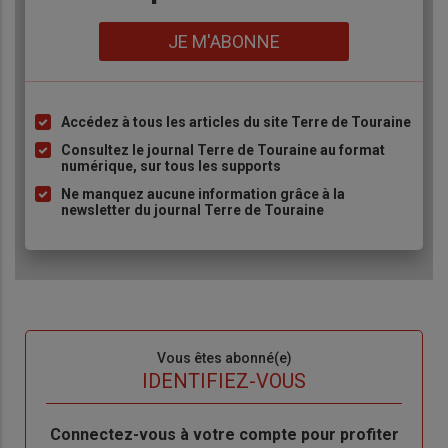
Lien
JE M'ABONNE
Accédez à tous les articles du site Terre de Touraine
Liste
à
Consultez le journal Terre de Touraine au format
numérique, sur tous les supports
puce
Ne manquez aucune information grâce à la
newsletter du journal Terre de Touraine
Sous-
Vous êtes abonné(e)
titre
TITRE
IDENTIFIEZ-VOUS
Body
Connectez-vous à votre compte pour profiter