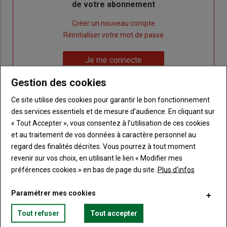
de votre abonnement
Lien
Créer un nouveau compte
"Créer
Lien
Réinitialiser votre mot de passe
un
"Réinitialiser
Lien
nouveau
votre
Je me connecte
"Je
compte"
mot
me
Gestion des cookies
de
connecte"
passe"
Ce site utilise des cookies pour garantir le bon fonctionnement
des services essentiels et de mesure d’audience. En cliquant sur
Sous-
Vous n'êtes pas abonné(e)
titre
« Tout Accepter », vous consentez à l’utilisation de ces cookies
TITRE
CRÉEZ UN COMPTE
et au traitement de vos données à caractère personnel au
regard des finalités décrites. Vous pourrez à tout moment
Body
Choisissez votre formule et créez votre
revenir sur vos choix, en utilisant le lien « Modifier mes
compte pour accéder à tout Terre de
préférences cookies » en bas de page du site.
Plus d'infos
Touraine.
Paramétrer mes cookies
Lien
Créez un compte
Tout refuser
Tout accepter