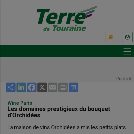
Aller
au
contenu
principal
USER
ACCOUNT
MENU
Publicité
Share
LinkedIn
Facebook
X
Email
Print
Wine Paris
Les domaines prestigieux du bouquet
d'Orchidées
La maison de vins Orchidées a mis les petits plats