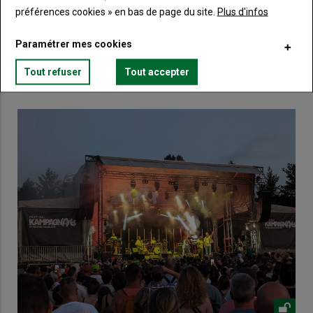
préférences cookies » en bas de page du site.
Plus d'infos
Lien
Créez un compte
Paramétrer mes cookies
Tout refuser
Tout accepter
VOUS AIMEREZ AUSSI