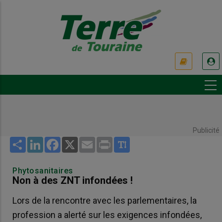
Aller
au
contenu
principal
USER
ACCOUNT
MENU
Publicité
Share
LinkedIn
Facebook
X
Email
Print
Phytosanitaires
Non à des ZNT infondées !
Lors de la rencontre avec les parlementaires, la
profession a alerté sur les exigences infondées,