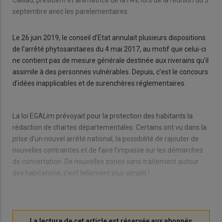
Caillau, président et animatrice de la FAV, lors de la réunion du 3
septembre avec les parelementaires.
Le 26 juin 2019, le conseil d’Etat annulait plusieurs dispositions
de l’arrêté phytosanitaires du 4 mai 2017, au motif que celui-ci
ne contient pas de mesure générale destinée aux riverains qu’il
assimile à des personnes vulnérables. Depuis, c’est le concours
d’idées inapplicables et de surenchères réglementaires.
La loi EGALim prévoyait pour la protection des habitants la
rédaction de chartes départementales. Certains ont vu dans la
prise d’un nouvel arrêté national, la possibilité de rajouter de
nouvelles contraintes et de faire l’impasse sur les démarches
de concertation. De nouvelles zones sans traitement autour
des habitations, c’est tellement plus simple !