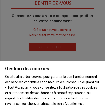
titre
TITRE
IDENTIFIEZ-VOUS
Body
Connectez-vous à votre compte pour profiter
de votre abonnement
Lien
Créer un nouveau compte
"Créer
Lien
Réinitialiser votre mot de passe
un
"Réinitialiser
Lien
nouveau
votre
Je me connecte
"Je
compte"
mot
me
de
connecte"
passe"
Gestion des cookies
Sous-
Vous n'êtes pas abonné(e)
titre
Ce site utilise des cookies pour garantir le bon fonctionnement
TITRE
CRÉEZ UN COMPTE
des services essentiels et de mesure d’audience. En cliquant sur
« Tout Accepter », vous consentez à l’utilisation de ces cookies
Body
Choisissez votre formule et créez votre
et au traitement de vos données à caractère personnel au
compte pour accéder à tout Terre de
regard des finalités décrites. Vous pourrez à tout moment
Touraine.
revenir sur vos choix, en utilisant le lien « Modifier mes