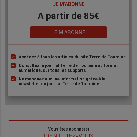
TITRE
JE M'ABONNE
Body
A partir de 85€
Lien
JE M'ABONNE
Accédez à tous les articles du site Terre de Touraine
Liste
à
Consultez le journal Terre de Touraine au format
numérique, sur tous les supports
puce
Ne manquez aucune information grâce à la
newsletter du journal Terre de Touraine
Sous-
Vous êtes abonné(e)
titre
TITRE
IDENTIFIEZ-VOUS