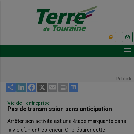
Aller
au
contenu
principal
USER
ACCOUNT
MENU
Publicité
Share
LinkedIn
Facebook
X
Email
Print
Vie de l'entreprise
Pas de transmission sans anticipation
Arrêter son activité est une étape marquante dans
la vie d’un entrepreneur. Or préparer cette