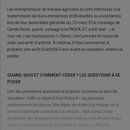
Les entrepreneurs de travaux agricoles se sont intéressés à la
transmission de leurs entreprises (individuelles ou sociétaires)
lors de leur assemblée générale du 13 mars. Et le message de
Carole Ricter, juriste Jurisagri à la FNSEA 37, a été clair :
« le
mot-clé, c’est l’anticipation ! »
Sinon, c’est prendre le risque de
subir son arrêt d’activité. A minima, il faut commencer à
préparer son arrêt d’activité 5 ans avant sa cessation, estime la
juriste.
QUAND, QUOI ET COMMENT CÉDER ? LES QUESTIONS À SE
POSER
Une des premières questions à se poser concerne la date de
cessation. Celle-ci dépend tout d’abord «
du parcours
professionnel de chacun, des règles de droits à la retraite, de la
pension minimale souhaitée à la retraite… Mais il peut s’agir
également des engagements contractuels qui ont été pris et qui
peuvent se poursuivre, de la fiscalité en cours… »
, décrit la