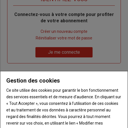
Body
Connectez-vous à votre compte pour profiter
de votre abonnement
Lien
Créer un nouveau compte
"Créer
Lien
Réinitialiser votre mot de passe
un
"Réinitialiser
Lien
nouveau
votre
Je me connecte
"Je
compte"
mot
me
de
connecte"
passe"
Gestion des cookies
Sous-
Vous n'êtes pas abonné(e)
titre
TITRE
CRÉEZ UN COMPTE
Ce site utilise des cookies pour garantir le bon fonctionnement
des services essentiels et de mesure d’audience. En cliquant sur
« Tout Accepter », vous consentez à l’utilisation de ces cookies
Body
Choisissez votre formule et créez votre
et au traitement de vos données à caractère personnel au
compte pour accéder à tout Terre de
regard des finalités décrites. Vous pourrez à tout moment
Touraine.
revenir sur vos choix, en utilisant le lien « Modifier mes