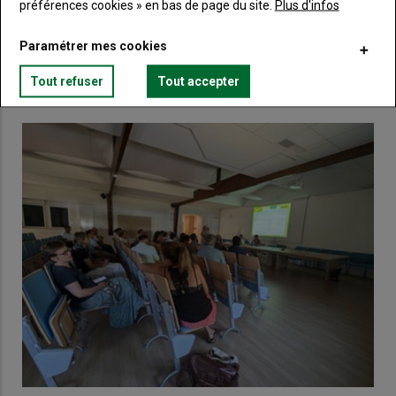
Lien
préférences cookies » en bas de page du site.
Plus d'infos
Créez un compte
Paramétrer mes cookies
VOUS AIMEREZ AUSSI
Tout refuser
Tout accepter