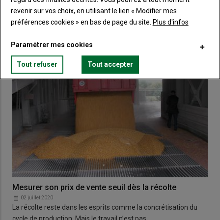
06 août 2020
Lors de la constitution d’une société, soit les bâtiments sont
revenir sur vos choix, en utilisant le lien « Modifier mes
apportés à la société, soit ils sont mis à…
préférences cookies » en bas de page du site.
Plus d'infos
Paramétrer mes cookies
Tout refuser
Tout accepter
Mesurer son prix de vente seuil dès la récolte
02 juillet 2020
La récolte reste dans les esprits comme la concrétisation du
cycle de production. Mais le travail n’est pas…