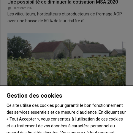
Une possibilité de diminuer la cotisation MSA 2020
08 octobre 2020
Les viticulteurs, horticulteurs et producteurs de fromage AOP
avec une baisse de 50 % de leur chiffre d’…
Gestion des cookies
Ce site utilise des cookies pour garantir le bon fonctionnement
des services essentiels et de mesure d’audience. En cliquant sur
« Tout Accepter », vous consentez à l’utilisation de ces cookies
Le sort des bâtiments d’exploitation lors de la
et au traitement de vos données à caractère personnel au
constitution d’une société
regard des finalités décrites. Vous pourrez à tout moment