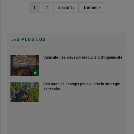
Page
1
Page
2
Page
Suivant ›
Dernière
Dernier »
Pagination
courante
suivante
page
LES PLUS LUS
Canicule : les éleveurs redoublent d'ingéniosité
Des tours de champs pour ajuster la stratégie
de récolte