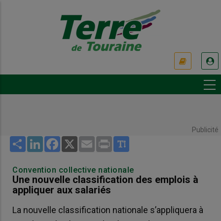
Aller
au
contenu
principal
USER
ACCOUNT
MENU
Publicité
Share
LinkedIn
Facebook
X
Email
Print
Convention collective nationale
Une nouvelle classification des emplois à
appliquer aux salariés
La nouvelle classification nationale s’appliquera à