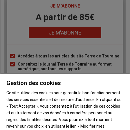
TITRE
JE M'ABONNE
Body
A partir de 85€
Lien
JE M'ABONNE
Accédez à tous les articles du site Terre de Touraine
Liste
à
Consultez le journal Terre de Touraine au format
numérique, sur tous les supports
puce
Ne manquez aucune information grâce à la
newsletter du journal Terre de Touraine
Gestion des cookies
Ce site utilise des cookies pour garantir le bon fonctionnement
des services essentiels et de mesure d’audience. En cliquant sur
« Tout Accepter », vous consentez à l’utilisation de ces cookies
et au traitement de vos données à caractère personnel au
regard des finalités décrites. Vous pourrez à tout moment
Sous-
Vous êtes abonné(e)
revenir sur vos choix, en utilisant le lien « Modifier mes
titre