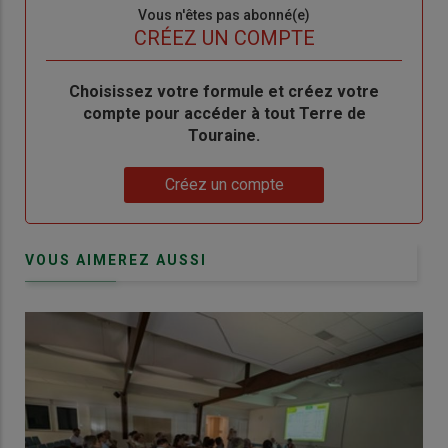
Sous-
Vous n'êtes pas abonné(e)
titre
TITRE
CRÉEZ UN COMPTE
Body
Choisissez votre formule et créez votre
compte pour accéder à tout Terre de
Touraine.
Lien
Créez un compte
VOUS AIMEREZ AUSSI