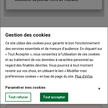
Gestion des cookies
Sous-
Vous êtes abonné(e)
titre
TITRE
IDENTIFIEZ-VOUS
Ce site utilise des cookies pour garantir le bon fonctionnement
des services essentiels et de mesure d’audience. En cliquant sur
Body
Connectez-vous à votre compte pour profiter
« Tout Accepter », vous consentez à l’utilisation de ces cookies
de votre abonnement
et au traitement de vos données à caractère personnel au
regard des finalités décrites. Vous pourrez à tout moment
Lien
Créer un nouveau compte
revenir sur vos choix, en utilisant le lien « Modifier mes
"Créer
Lien
Réinitialiser votre mot de passe
préférences cookies » en bas de page du site.
Plus d'infos
un
"Réinitialiser
Lien
nouveau
votre
Je me connecte
Paramétrer mes cookies
"Je
compte"
mot
me
de
Tout refuser
Tout accepter
connecte"
passe"