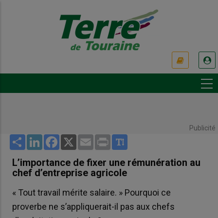
Aller
au
contenu
principal
USER
ACCOUNT
MENU
Publicité
Share
LinkedIn
Facebook
X
Email
Print
L’importance de fixer une rémunération au
chef d’entreprise agricole
« Tout travail mérite salaire. » Pourquoi ce
proverbe ne s’appliquerait-il pas aux chefs