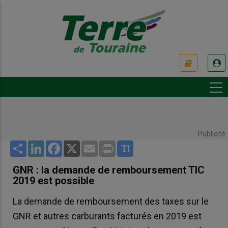
Aller
au
contenu
principal
USER
ACCOUNT
MENU
Publicité
Share
LinkedIn
Facebook
X
Email
Print
GNR : la demande de remboursement TIC
2019 est possible
La demande de remboursement des taxes sur le
GNR et autres carburants facturés en 2019 est