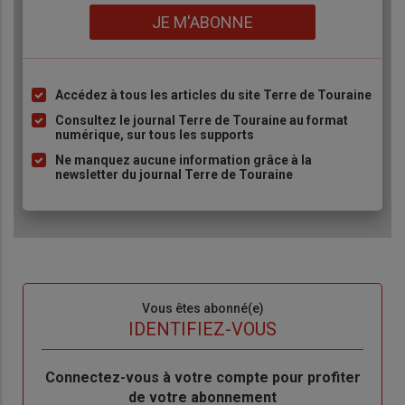
Lien
JE M'ABONNE
Accédez à tous les articles du site Terre de Touraine
Liste
à
Consultez le journal Terre de Touraine au format
numérique, sur tous les supports
puce
Ne manquez aucune information grâce à la
newsletter du journal Terre de Touraine
Sous-
Vous êtes abonné(e)
titre
TITRE
IDENTIFIEZ-VOUS
Body
Connectez-vous à votre compte pour profiter
de votre abonnement