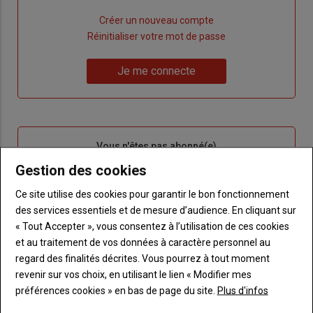
Lien
Créer un nouveau compte
"Créer
Lien
Réinitialiser votre mot de passe
un
"Réinitialiser
Lien
nouveau
votre
Je me connecte
"Je
compte"
mot
me
de
connecte"
passe"
Sous-
Vous n'êtes pas abonné(e)
titre
TITRE
CRÉEZ UN COMPTE
Gestion des cookies
Ce site utilise des cookies pour garantir le bon fonctionnement
Body
Choisissez votre formule et créez votre
des services essentiels et de mesure d’audience. En cliquant sur
compte pour accéder à tout Terre de
« Tout Accepter », vous consentez à l’utilisation de ces cookies
Touraine.
et au traitement de vos données à caractère personnel au
regard des finalités décrites. Vous pourrez à tout moment
Lien
Créez un compte
revenir sur vos choix, en utilisant le lien « Modifier mes
préférences cookies » en bas de page du site.
Plus d'infos