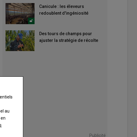
Canicule : les éleveurs
redoublent d'ingéniosité
Des tours de champs pour
ajuster la stratégie de récolte
entiels
nel au
 en
s
Publicité