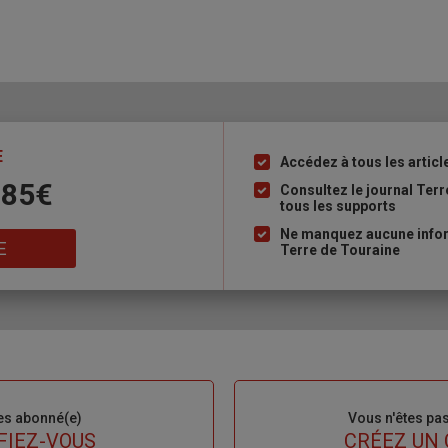
E
Accédez à tous les articl
Liste
 85€
à
Consultez le journal Ter
tous les supports
puce
Ne manquez aucune inform
E
Terre de Touraine
es abonné(e)
Sous-
Vous n'êtes pa
titre
FIEZ-VOUS
TITRE
CRÉEZ UN