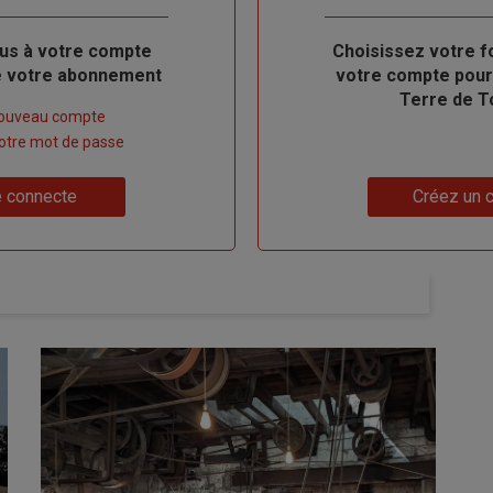
us à votre compte
Body
Choisissez votre f
de votre abonnement
votre compte pour
Terre de T
nouveau compte
 votre mot de passe
Lien
 connecte
Créez un 