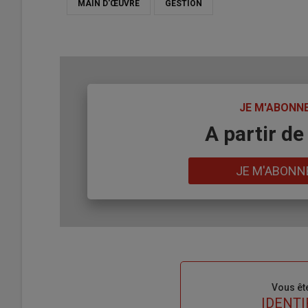
MAIN D'ŒUVRE
GESTION
TITRE
JE M'ABONN
Body
A partir de
Lien
JE M'ABONN
Sous-
Vous êt
titre
TITRE
IDENTI