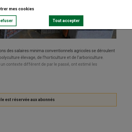
trer mes cookies
refuser
Tout accepter
ions des salaires minima conventionnels agricoles se déroulent
lyculture élevage, de l’horticulture et de l’arboriculture.
s un contexte différent de par le passé, ont estimé les