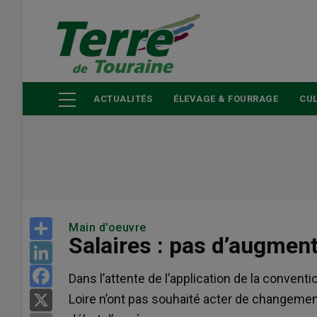
Aller
au
contenu
principal
ACTUALITÉS
ÉLEVAGE & FOURRAGE
CUL
Share
Main d'oeuvre
Salaires : pas d’augmen
LinkedIn
Facebook
Dans l’attente de l’application de la conventi
Loire n’ont pas souhaité acter de changemen
X