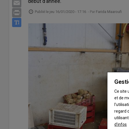
début d’année.
Email
Publié le
jeu 16/01/2020 - 17:16
- Par
Farida Maaroufi
Print
Gesti
Ce site 
et de m
l’utilis
regard d
utilisan
d'infos