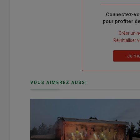
Body
Connectez-vo
pour profiter 
Lien
Créer un 
"Créer
Lien
Réinitialiser
un
"Réinitialiser
Lien
nouveau
votre
Je me
"Je
compte"
mot
me
de
connecte"
passe"
VOUS AIMEREZ AUSSI