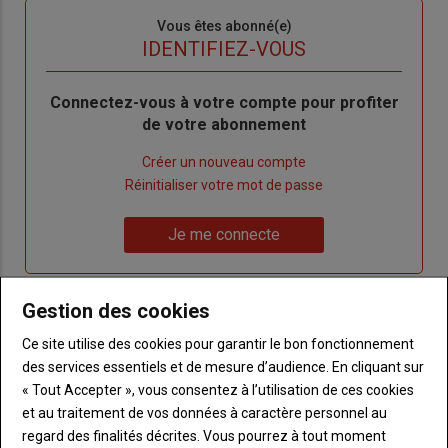
Sous-
Vous êtes abonné(e)
titre
TITRE
IDENTIFIEZ-VOUS
Body
Connectez-vous à votre compte pour profiter
de votre abonnement
Lien
Créer un nouveau compte
"Créer
Lien
Réinitialiser votre mot de passe
un
"Réinitialiser
Lien
nouveau
votre
Je me connecte
"Je
compte"
mot
me
de
connecte"
passe"
Gestion des cookies
Sous-
Vous n'êtes pas abonné(e)
Ce site utilise des cookies pour garantir le bon fonctionnement
titre
TITRE
CRÉEZ UN COMPTE
des services essentiels et de mesure d’audience. En cliquant sur
« Tout Accepter », vous consentez à l’utilisation de ces cookies
et au traitement de vos données à caractère personnel au
Body
Choisissez votre formule et créez votre
regard des finalités décrites. Vous pourrez à tout moment
compte pour accéder à tout Terre de