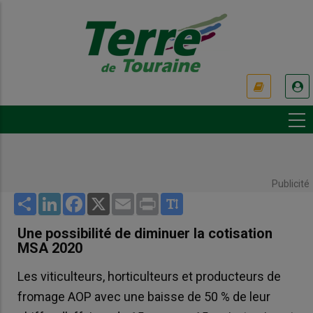
Aller
au
contenu
principal
USER
ACCOUNT
MENU
Publicité
Share
LinkedIn
Facebook
X
Email
Print
Une possibilité de diminuer la cotisation
MSA 2020
Les viticulteurs, horticulteurs et producteurs de
fromage AOP avec une baisse de 50 % de leur