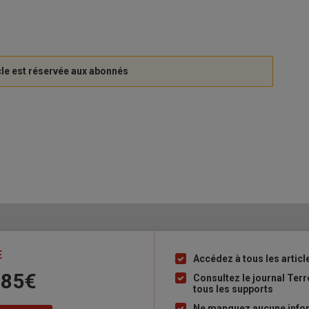
E
Accédez à tous les articl
Liste
 85€
à
Consultez le journal Ter
tous les supports
puce
Ne manquez aucune inform