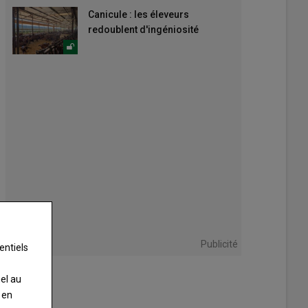
Canicule : les éleveurs
redoublent d'ingéniosité
Publicité
entiels
nel au
 en