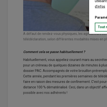
utilisan
d'infos
Paramé
Tout 
A défaut de rendez-vous physiques, les agriculteurs s
télédéclaration, selon différentes modalités mises en pl
Comment cela se passe habituellement ?
Habituellement, vous appeliez courant mars au secréte
pour un créneau de quelques dizaines de minutes à plus
dossier PAC. Accompagnés de votre brouillon prérempli,
Cette année, pendant les premières semaines de téléd
faire en raison des mesures de confinement. C’est pourq
distance 100 % dématérialisé. Ceci, dans un objectif affi
possible avec nos adhérents !