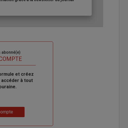
s abonné(e)
 COMPTE
ormule et créez
 accéder à tout
ouraine.
compte