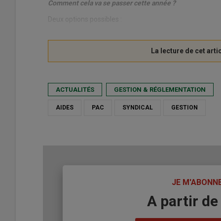
Comment cela va se passer cette année ?
Deux options possibles :
ACTUALITÉS
GESTION & RÉGLEMENTATION
AIDES
PAC
SYNDICAL
GESTION
TITRE
JE M'ABONN
Body
A partir de