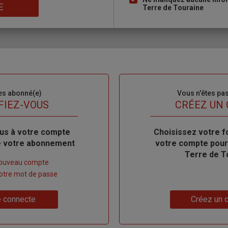
E
Terre de Touraine
es abonné(e)
Sous-
Vous n'êtes pa
titre
FIEZ-VOUS
TITRE
CRÉEZ UN
us à votre compte
Body
Choisissez votre f
de votre abonnement
votre compte pour
Terre de T
nouveau compte
 votre mot de passe
Lien
 connecte
Créez un 