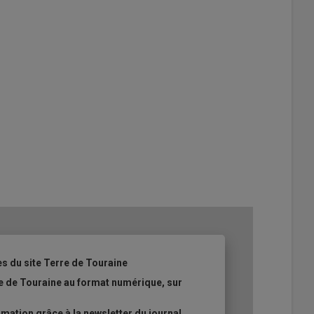
es du site Terre de Touraine
re de Touraine au format numérique, sur
ation grâce à la newsletter du journal