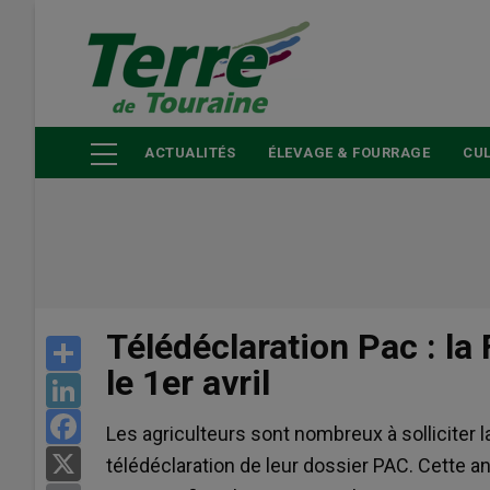
Aller
au
contenu
principal
ACTUALITÉS
ÉLEVAGE & FOURRAGE
CUL
Télédéclaration Pac : l
Share
le 1er avril
LinkedIn
Facebook
Les agriculteurs sont nombreux à solliciter
X
télédéclaration de leur dossier PAC. Cette an