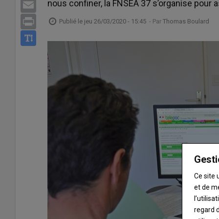
nous confiner, la FNSEA 37 s’organise pour as
Email
Print
Publié le
jeu 26/03/2020 - 15:45
- Par
Thomas Boulard
Gesti
Ce site 
et de m
l’utilis
regard d