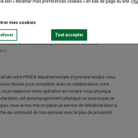
t le lien « Modifier mes préférences cookies » en bas de page du site.
Plu
trer mes cookies
refuser
Tout accepter
eront cette année accompagnés à distance dans leur
ace.
rait de votre FNSEA départementale et preniez rendez-vous
ieurs heures pour compléter avec un collaborateur votre
 nous réalisions cette opération en rendez-vous physique.
éclaration, cet accompagnement physique ne pourra pas se
uoi, nous avons mis en place un service de télédéclaration à
ché de continuité de nos services avec le plus de proximité