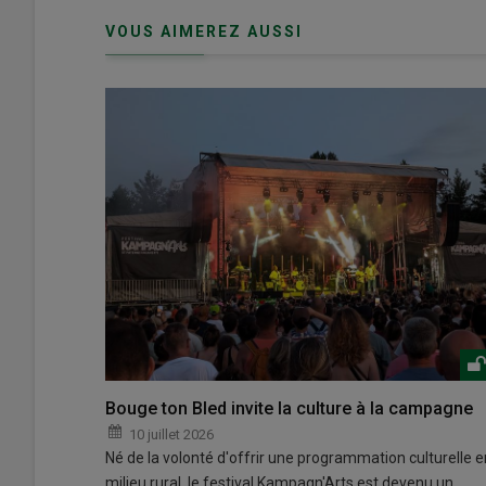
connecte"
passe"
VOUS AIMEREZ AUSSI
Bouge ton Bled invite la culture à la campagne
10 juillet 2026
Né de la volonté d'offrir une programmation culturelle e
milieu rural, le festival Kampagn'Arts est devenu un