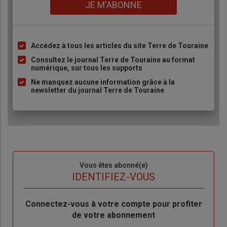
Lien
JE M'ABONNE
Accédez à tous les articles du site Terre de Touraine
Liste
à
Consultez le journal Terre de Touraine au format
numérique, sur tous les supports
puce
Ne manquez aucune information grâce à la
newsletter du journal Terre de Touraine
Sous-
Vous êtes abonné(e)
titre
TITRE
IDENTIFIEZ-VOUS
Body
Connectez-vous à votre compte pour profiter
de votre abonnement