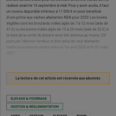
réaliser avant le 15 septembre à midi. Pour y avoir accès, il faut
un revenu disponible inférieur à 11 000 € et avoir bénéficié
d’une prime aux vaches allaitantes ABA pour 2020. Les bovins
éligibles sont les broutards mâles âgés de 7 à 12 mois (aide de
41 €) ou les bovins mâles âgés de 13 à 24 mois (aide de 52 €) à
la date de la vente. Ils doivent avoir été détenus au moins 120
jours par l’éleveur vendeur et être issus de race allaitante,
mixte ou croisée et vendus entre le 1er avril 2020 et le 31 mars
2021.
ÉLEVAGE & FOURRAGE
GESTION & RÉGLEMENTATION