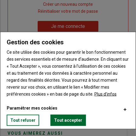
Lien
Créer un nouveau compte
"Créer
Lien
Réinitialiser votre mot de passe
un
"Réinitialiser
Lien
nouveau
votre
Je me connecte
"Je
compte"
mot
me
de
Gestion des cookies
connecte"
passe"
Ce site utilise des cookies pour garantir le bon fonctionnement
Sous-
Vous n'êtes pas abonné(e)
des services essentiels et de mesure d’audience. En cliquant sur
titre
TITRE
CRÉEZ UN COMPTE
« Tout Accepter », vous consentez à l’utilisation de ces cookies
et au traitement de vos données à caractère personnel au
regard des finalités décrites. Vous pourrez à tout moment
Body
Choisissez votre formule et créez votre
revenir sur vos choix, en utilisant le lien « Modifier mes
compte pour accéder à tout Terre de
préférences cookies » en bas de page du site.
Plus d'infos
Touraine.
Paramétrer mes cookies
Lien
Créez un compte
Tout refuser
Tout accepter
VOUS AIMEREZ AUSSI