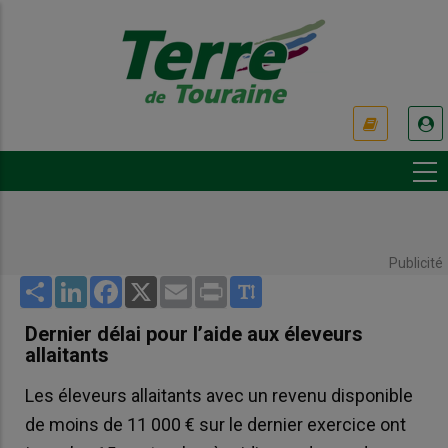
Aller
au
contenu
principal
USER
ACCOUNT
MENU
Publicité
Share
LinkedIn
Facebook
X
Email
Print
Dernier délai pour l’aide aux éleveurs
allaitants
Les éleveurs allaitants avec un revenu disponible
de moins de 11 000 € sur le dernier exercice ont