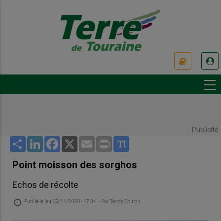
Aller
au
contenu
principal
USER
ACCOUNT
MENU
Publicité
Share
LinkedIn
Facebook
X
Email
Print
Point moisson des sorghos
Echos de récolte
Publié le
jeu 05/11/2020 - 17:34
- Par
Teddy Couton