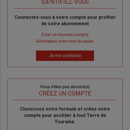
TITRE
IDENTIFIEZ-VOUS
Body
Connectez-vous à votre compte pour profiter
de votre abonnement
Lien
Créer un nouveau compte
"Créer
Lien
Réinitialiser votre mot de passe
un
"Réinitialiser
Lien
nouveau
votre
Je me connecte
"Je
compte"
mot
me
de
connecte"
passe"
Sous-
Vous n'êtes pas abonné(e)
titre
TITRE
CRÉEZ UN COMPTE
Body
Choisissez votre formule et créez votre
compte pour accéder à tout Terre de
Touraine.