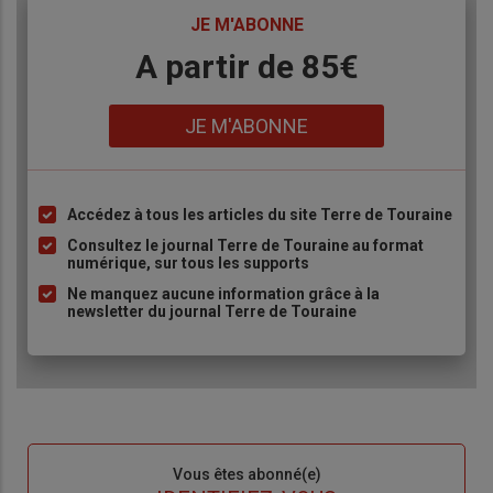
TITRE
JE M'ABONNE
Body
A partir de 85€
Lien
JE M'ABONNE
Accédez à tous les articles du site Terre de Touraine
Liste
à
Consultez le journal Terre de Touraine au format
numérique, sur tous les supports
puce
Ne manquez aucune information grâce à la
newsletter du journal Terre de Touraine
Sous-
Vous êtes abonné(e)
titre