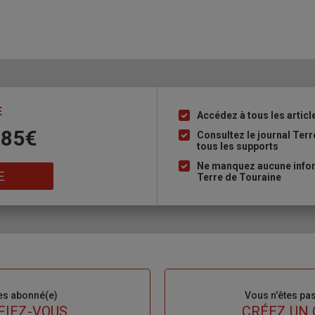
E
Accédez à tous les articl
Liste
 85€
à
Consultez le journal Ter
tous les supports
puce
Ne manquez aucune inform
E
Terre de Touraine
es abonné(e)
Sous-
Vous n'êtes pa
titre
FIEZ-VOUS
TITRE
CRÉEZ UN