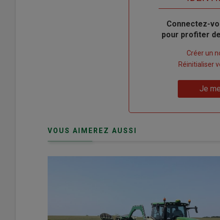
Body
Connectez-vo
pour profiter 
Lien
Créer un 
"Créer
Lien
Réinitialiser
un
"Réinitialiser
Lien
nouveau
votre
Je me
"Je
compte"
mot
me
de
connecte"
passe"
VOUS AIMEREZ AUSSI