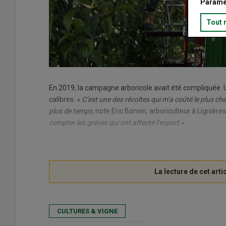
Paramé
Tout 
En 2019, la campagne arboricole avait été compliquée. 
calibres.
« C’est une des récoltes qui m’a coûté le plus che
plus de temps,
note Eric Bonvin, arboriculteur à Lignièr
compter les grèves qui ont affecté l’export ».
CULTURES & VIGNE