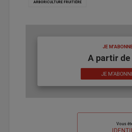
ARBORICULTURE FRUITIÈRE
TITRE
JE M'ABONN
Body
A partir de
Lien
JE M'ABONN
Sous-
Vous êt
titre
TITRE
IDENTI