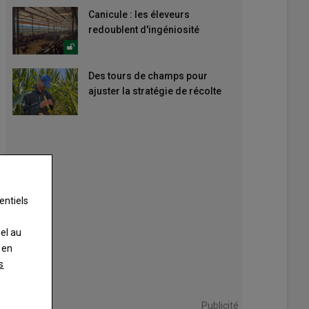
Canicule : les éleveurs
redoublent d'ingéniosité
Des tours de champs pour
ajuster la stratégie de récolte
entiels
nel au
 en
s
Publicité