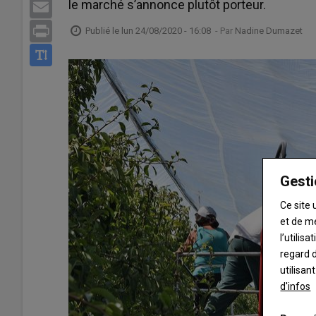
le marché s’annonce plutôt porteur.
Email
Print
Publié le
lun 24/08/2020 - 16:08
- Par
Nadine Dumazet
Gesti
Ce site 
et de m
l’utilis
regard d
utilisan
d'infos