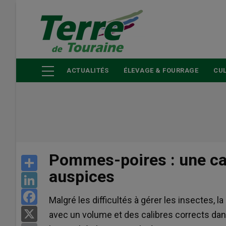
Aller
au
contenu
principal
ACTUALITÉS
ÉLEVAGE & FOURRAGE
CUL
Pommes-poires : une c
Share
auspices
LinkedIn
Facebook
Malgré les difficultés à gérer les insectes
X
avec un volume et des calibres corrects dan