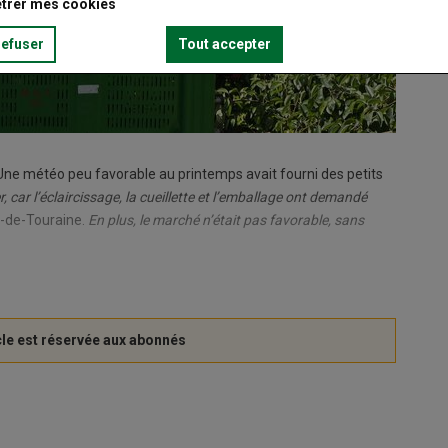
trer mes cookies
refuser
Tout accepter
Une météo peu favorable au printemps avait fourni des petits
r, car l’éclaircissage, la cueillette et l’emballage ont demandé
es-de-Touraine.
En plus, le marché n’était pas favorable, sans