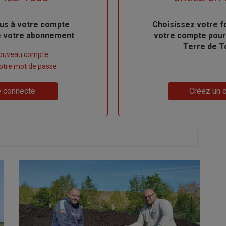
us à votre compte
Body
Choisissez votre f
de votre abonnement
votre compte pour
Terre de T
nouveau compte
 votre mot de passe
Lien
 connecte
Créez un 