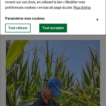
revenir sur vos choix, en utilisant le lien « Modifier mes
préférences cookies » en bas de page du site.
Plus d'infos
Lien
Créez un compte
Paramétrer mes cookies
Tout refuser
Tout accepter
VOUS AIMEREZ AUSSI