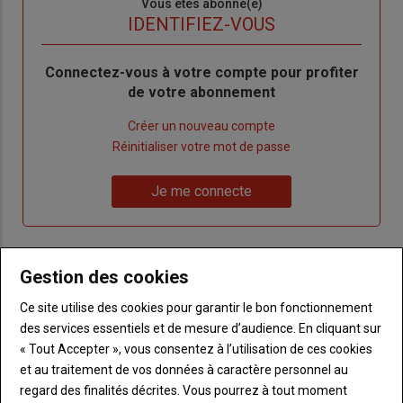
Sous-
Vous êtes abonné(e)
titre
TITRE
IDENTIFIEZ-VOUS
Body
Connectez-vous à votre compte pour profiter
de votre abonnement
Lien
Créer un nouveau compte
"Créer
Lien
Réinitialiser votre mot de passe
un
"Réinitialiser
Lien
nouveau
votre
Je me connecte
"Je
compte"
mot
me
de
connecte"
passe"
Gestion des cookies
Sous-
Vous n'êtes pas abonné(e)
titre
TITRE
CRÉEZ UN COMPTE
Ce site utilise des cookies pour garantir le bon fonctionnement
des services essentiels et de mesure d’audience. En cliquant sur
« Tout Accepter », vous consentez à l’utilisation de ces cookies
Body
Choisissez votre formule et créez votre
et au traitement de vos données à caractère personnel au
compte pour accéder à tout Terre de
regard des finalités décrites. Vous pourrez à tout moment
Touraine.