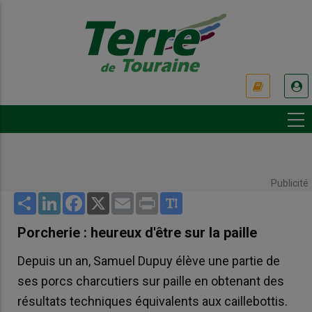
Aller
au
contenu
principal
USER
ACCOUNT
MENU
Publicité
Share
LinkedIn
Facebook
X
Email
Print
Porcherie : heureux d'être sur la paille
Depuis un an, Samuel Dupuy élève une partie de
ses porcs charcutiers sur paille en obtenant des
résultats techniques équivalents aux caillebottis.