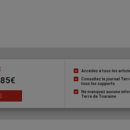
E
Accédez à tous les articl
Liste
 85€
à
Consultez le journal Ter
tous les supports
puce
Ne manquez aucune inform
E
Terre de Touraine