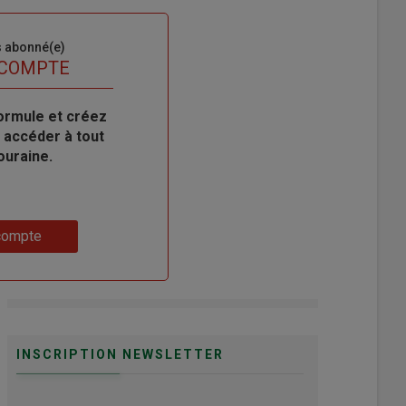
s abonné(e)
 COMPTE
ormule et créez
 accéder à tout
ouraine.
compte
INSCRIPTION NEWSLETTER