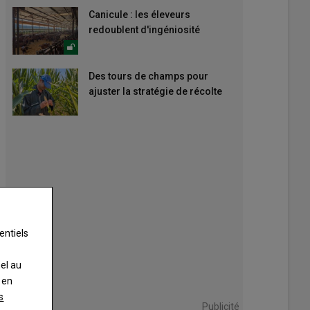
Canicule : les éleveurs
redoublent d'ingéniosité
Des tours de champs pour
ajuster la stratégie de récolte
entiels
nel au
 en
s
Publicité