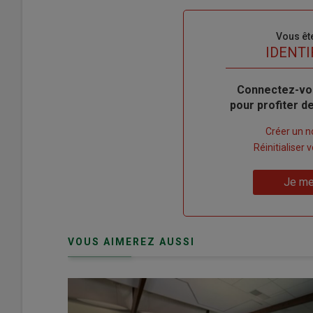
Sous-
Vous êt
titre
TITRE
IDENTI
Body
Connectez-vo
pour profiter 
Lien
Créer un 
"Créer
Lien
Réinitialiser
un
"Réinitialiser
Lien
nouveau
votre
Je me
"Je
compte"
mot
me
de
connecte"
passe"
VOUS AIMEREZ AUSSI