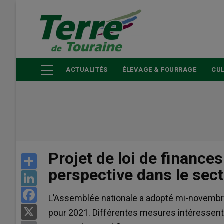
Aller
au
contenu
principal
ACTUALITÉS
ÉLEVAGE & FOURRAGE
CUL
Projet de loi de finances
Share
perspective dans le sect
LinkedIn
Facebook
L’Assemblée nationale a adopté mi-novembre,
X
pour 2021. Différentes mesures intéressent l