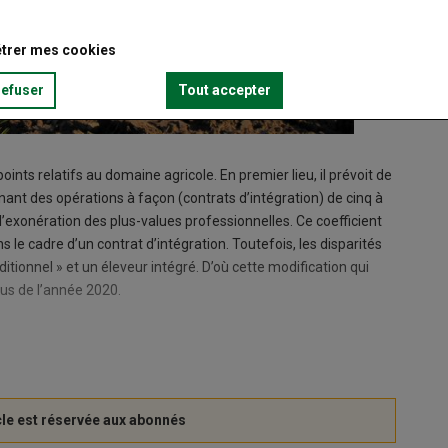
trer mes cookies
refuser
Tout accepter
ints relatifs au domaine agricole. En premier lieu, il prévoit de
nant des opérations à façon (contrats d’intégration) de cinq à
 l’exonération des plus-values professionnelles. Ce coefficient
ns le cadre d’un contrat d’intégration. Toutefois, les disparités
aditionnel » et un éleveur intégré. D’où cette modification qui
nus de l’année 2020.