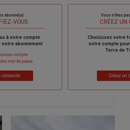
es abonné(e)
Sous-
Vous n'êtes pa
titre
FIEZ-VOUS
TITRE
CRÉEZ UN
us à votre compte
Body
Choisissez votre f
de votre abonnement
votre compte pour
Terre de T
nouveau compte
 votre mot de passe
Lien
 connecte
Créez un 