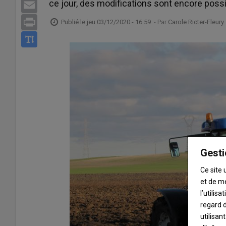
ce jour, des modifications sont encore possi
Email
Print
Publié le
jeu 03/12/2020 - 16:59
- Par
Carole Ricter-Fleury
Gesti
Ce site 
et de m
l’utilis
regard d
utilisan