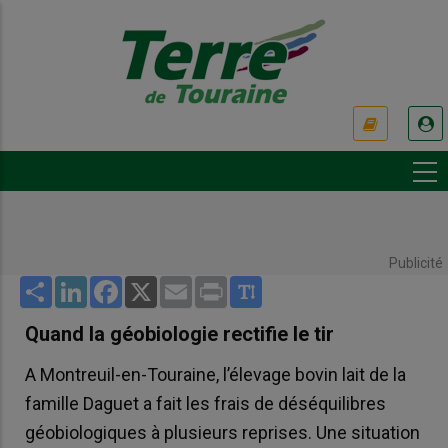
Aller
au
contenu
principal
USER
ACCOUNT
MENU
Publicité
Share
LinkedIn
Facebook
X
Email
Print
Quand la géobiologie rectifie le tir
A Montreuil-en-Touraine, l’élevage bovin lait de la
famille Daguet a fait les frais de déséquilibres
géobiologiques à plusieurs reprises. Une situation