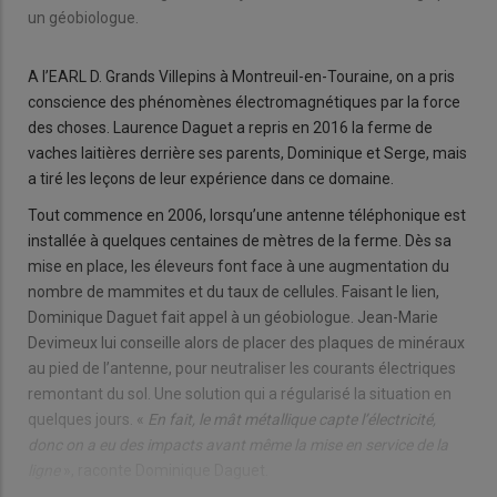
un géobiologue.
A l’EARL D. Grands Villepins à Montreuil-en-Touraine, on a pris
conscience des phénomènes électromagnétiques par la force
des choses. Laurence Daguet a repris en 2016 la ferme de
vaches laitières derrière ses parents, Dominique et Serge, mais
a tiré les leçons de leur expérience dans ce domaine.
Tout commence en 2006, lorsqu’une antenne téléphonique est
installée à quelques centaines de mètres de la ferme. Dès sa
mise en place, les éleveurs font face à une augmentation du
nombre de mammites et du taux de cellules. Faisant le lien,
Dominique Daguet fait appel à un géobiologue. Jean-Marie
Devimeux lui conseille alors de placer des plaques de minéraux
au pied de l’antenne, pour neutraliser les courants électriques
remontant du sol. Une solution qui a régularisé la situation en
quelques jours. «
En fait, le mât métallique capte l’électricité,
donc on a eu des impacts avant même la mise en service de la
ligne
», raconte Dominique Daguet.