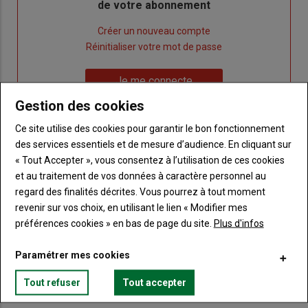
de votre abonnement
Lien
Créer un nouveau compte
"Créer
Lien
Réinitialiser votre mot de passe
un
"Réinitialiser
Lien
nouveau
votre
Je me connecte
"Je
compte"
mot
Gestion des cookies
me
de
connecte"
passe"
Ce site utilise des cookies pour garantir le bon fonctionnement
des services essentiels et de mesure d’audience. En cliquant sur
Sous-
Vous n'êtes pas abonné(e)
« Tout Accepter », vous consentez à l’utilisation de ces cookies
titre
TITRE
CRÉEZ UN COMPTE
et au traitement de vos données à caractère personnel au
regard des finalités décrites. Vous pourrez à tout moment
Body
Choisissez votre formule et créez votre
revenir sur vos choix, en utilisant le lien « Modifier mes
compte pour accéder à tout Terre de
préférences cookies » en bas de page du site.
Plus d'infos
Touraine.
Paramétrer mes cookies
Lien
Créez un compte
Tout refuser
Tout accepter