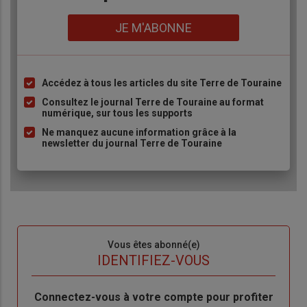
Lien
JE M'ABONNE
Accédez à tous les articles du site Terre de Touraine
Liste
à
Consultez le journal Terre de Touraine au format
numérique, sur tous les supports
puce
Ne manquez aucune information grâce à la
newsletter du journal Terre de Touraine
Sous-
Vous êtes abonné(e)
titre
TITRE
IDENTIFIEZ-VOUS
Body
Connectez-vous à votre compte pour profiter