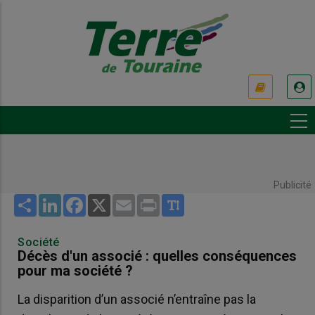
Aller
au
contenu
principal
USER
ACCOUNT
MENU
Publicité
Share
LinkedIn
Facebook
X
Email
Print
Société
Décès d'un associé : quelles conséquences
pour ma société ?
La disparition d’un associé n’entraîne pas la