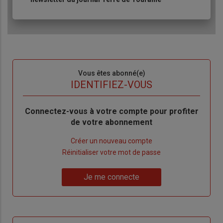
Sous-
Vous êtes abonné(e)
titre
TITRE
IDENTIFIEZ-VOUS
Body
Connectez-vous à votre compte pour profiter
de votre abonnement
Lien
Créer un nouveau compte
"Créer
Lien
Réinitialiser votre mot de passe
un
"Réinitialiser
Lien
nouveau
votre
Je me connecte
"Je
compte"
mot
me
de
connecte"
passe"