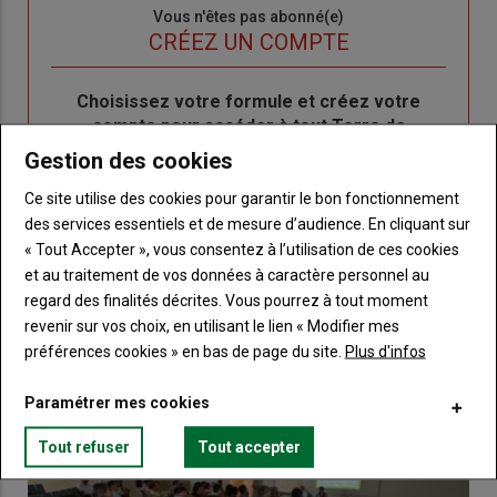
Sous-
Vous n'êtes pas abonné(e)
titre
TITRE
CRÉEZ UN COMPTE
Body
Choisissez votre formule et créez votre
compte pour accéder à tout Terre de
Touraine.
Gestion des cookies
Ce site utilise des cookies pour garantir le bon fonctionnement
Lien
Créez un compte
des services essentiels et de mesure d’audience. En cliquant sur
« Tout Accepter », vous consentez à l’utilisation de ces cookies
et au traitement de vos données à caractère personnel au
VOUS AIMEREZ AUSSI
regard des finalités décrites. Vous pourrez à tout moment
revenir sur vos choix, en utilisant le lien « Modifier mes
préférences cookies » en bas de page du site.
Plus d'infos
Paramétrer mes cookies
Tout refuser
Tout accepter