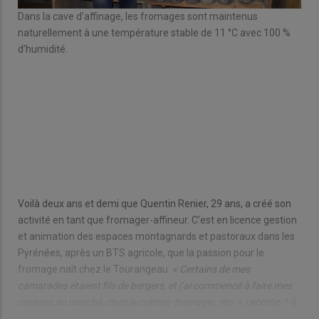
Dans la cave d’affinage, les fromages sont maintenus
naturellement à une température stable de 11 °C avec 100 %
d’humidité.
ues
Voilà deux ans et demi que Quentin Renier, 29 ans, a créé son
activité en tant que fromager-affineur. C’est en licence gestion
et animation des espaces montagnards et pastoraux dans les
Pyrénées, après un BTS agricole, que la passion pour le
fromage naît chez le Tourangeau.
« Certains de mes
camarades étaient fils de bergers, et j’ai commencé à faire mes
courses au marché, chez le crémier-fromager, etc. »
, raconte-t-il.