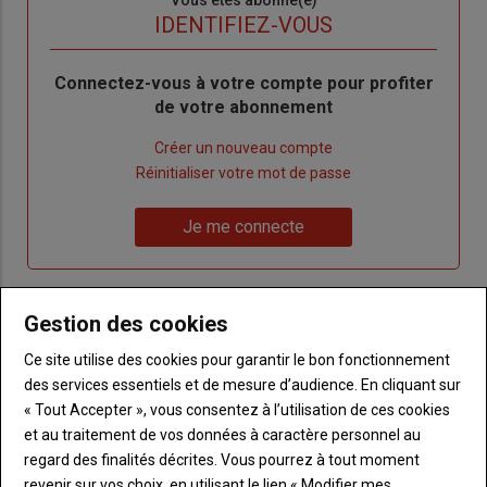
Sous-
Vous êtes abonné(e)
titre
TITRE
IDENTIFIEZ-VOUS
Body
Connectez-vous à votre compte pour profiter
de votre abonnement
Lien
Créer un nouveau compte
"Créer
Lien
Réinitialiser votre mot de passe
un
"Réinitialiser
Lien
nouveau
votre
Je me connecte
"Je
compte"
mot
me
de
connecte"
passe"
Gestion des cookies
Sous-
Vous n'êtes pas abonné(e)
titre
Ce site utilise des cookies pour garantir le bon fonctionnement
TITRE
CRÉEZ UN COMPTE
des services essentiels et de mesure d’audience. En cliquant sur
« Tout Accepter », vous consentez à l’utilisation de ces cookies
Body
Choisissez votre formule et créez votre
et au traitement de vos données à caractère personnel au
compte pour accéder à tout Terre de
regard des finalités décrites. Vous pourrez à tout moment
Touraine.
revenir sur vos choix, en utilisant le lien « Modifier mes