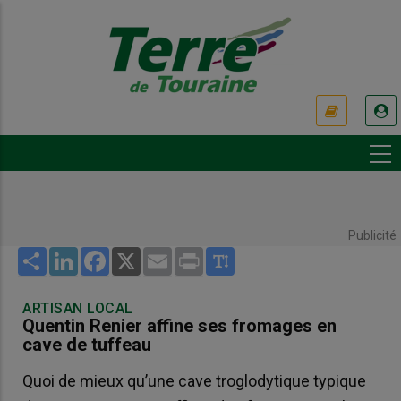
Aller
au
contenu
principal
USER
ACCOUNT
MENU
Publicité
Share
LinkedIn
Facebook
X
Email
Print
ARTISAN LOCAL
Quentin Renier affine ses fromages en
cave de tuffeau
Quoi de mieux qu’une cave troglodytique typique