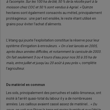
à l’acompte. Sur les 100 ha de blé, 50 % de la récolte part à la
moisson chez COC et 50 % sont vendus à Agrial. »
Quinze
hectares sont également consacrés au méteil, principalement
protéagineux : une part est ensilée, le reste étant utilisé en
grains pour éviter l’achat d’aliments.
L’étang qui jouxte l’exploitation constitue la réserve pour leur
système d’irrigation à enrouleurs.
« On s’est lancés en 2005,
après deux années difficiles, et notamment la canicule de 2003.
On fait seulement 3 ou 4 tours d’eau pour nos 30 à 35 ha de
maïs, entre juillet et jusqu’au 20 août à peu près »
, complète
l’agriculteur.
Du matériel en commun
Les sols, principalement des perruches et sablo-limoneux, ont
incité à l’arrêt quasi-total du labour il y a de nombreuses
années. Les cailloux avaient cassé assez de matériel…
« Du
coup, on voit que l’hiver la terre est moins humide et que l’été le