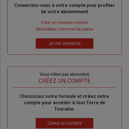
Body
Connectez-vous à votre compte pour profiter
de votre abonnement
Lien
Créer un nouveau compte
"Créer
Lien
Réinitialiser votre mot de passe
un
"Réinitialiser
Lien
nouveau
votre
Je me connecte
"Je
compte"
mot
me
de
connecte"
passe"
Sous-
Vous n'êtes pas abonné(e)
titre
TITRE
CRÉEZ UN COMPTE
Body
Choisissez votre formule et créez votre
compte pour accéder à tout Terre de
Touraine.
Lien
Créez un compte