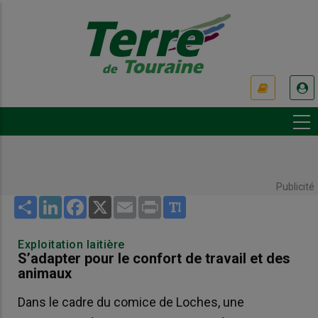
Aller
au
contenu
principal
USER
ACCOUNT
MENU
Publicité
Share
LinkedIn
Facebook
X
Email
Print
Exploitation laitière
S’adapter pour le confort de travail et des
animaux
Dans le cadre du comice de Loches, une