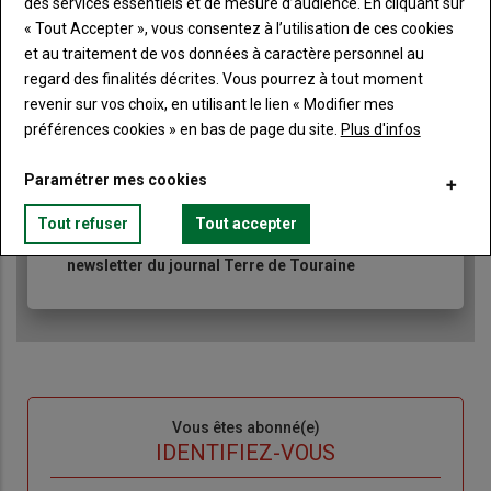
des services essentiels et de mesure d’audience. En cliquant sur
Body
A partir de 85€
« Tout Accepter », vous consentez à l’utilisation de ces cookies
et au traitement de vos données à caractère personnel au
Lien
JE M'ABONNE
regard des finalités décrites. Vous pourrez à tout moment
revenir sur vos choix, en utilisant le lien « Modifier mes
préférences cookies » en bas de page du site.
Plus d'infos
Accédez à tous les articles du site Terre de Touraine
Liste
Paramétrer mes cookies
à
Consultez le journal Terre de Touraine au format
numérique, sur tous les supports
puce
Tout refuser
Tout accepter
Ne manquez aucune information grâce à la
newsletter du journal Terre de Touraine
Sous-
Vous êtes abonné(e)
titre
TITRE
IDENTIFIEZ-VOUS