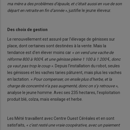
ma mère a des problèmes d’épaule, et c’était aussi en vue de son
départ en retraite en fin d’année »
, justifie le jeune éleveur.
Des choix de gestion
Le renouvellement est assuré par l’élevage de génisses sur
place, dont certaines sont destinées à la vente. Mais la
tendance est d’en élever moins car
« on vend une vache de
réforme 800 à 900
€
et une génisse pleine 1 100 à 1 200
€
, donc
ça vaut pas trop le coup »
. Depuis l’installation du robot, seules
les génisses et les vaches taries pâturent, mais plus les vaches
en lactation.
« Pour compenser, on ensile plus d’herbe, et la
charge de concentré n’a pas augmenté, donc on s’y retrouve »
,
analyse le jeune homme. Avec ses 235 hectares, l’exploitation
produit blé, colza, maïs ensilage et herbe.
Les Mété travaillent avec Centre Ouest Céréales et en sont
satisfaits,
« c’est resté une vraie coopérative, avec un paiement