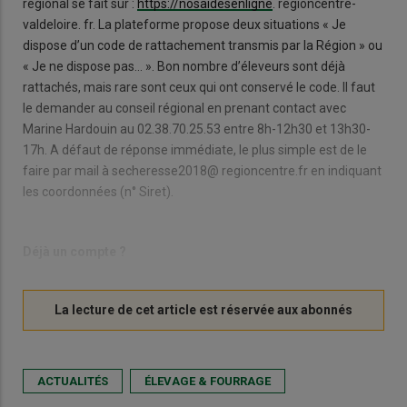
régional se fait sur :
https://nosaidesenligne
. regioncentre-
valdeloire. fr. La plateforme propose deux situations « Je
dispose d’un code de rattachement transmis par la Région » ou
« Je ne dispose pas… ». Bon nombre d’éleveurs sont déjà
rattachés, mais rare sont ceux qui ont conservé le code. Il faut
le demander au conseil régional en prenant contact avec
Marine Hardouin au 02.38.70.25.53 entre 8h-12h30 et 13h30-
17h. A défaut de réponse immédiate, le plus simple est de le
faire par mail à secheresse2018@ regioncentre.fr en indiquant
les coordonnées (n° Siret).
Déjà un compte ?
ACTUALITÉS
ÉLEVAGE & FOURRAGE