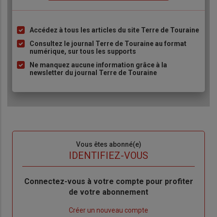
Accédez à tous les articles du site Terre de Touraine
Liste
à
Consultez le journal Terre de Touraine au format
numérique, sur tous les supports
puce
Ne manquez aucune information grâce à la
newsletter du journal Terre de Touraine
Sous-
Vous êtes abonné(e)
titre
TITRE
IDENTIFIEZ-VOUS
Body
Connectez-vous à votre compte pour profiter
de votre abonnement
Lien
Créer un nouveau compte