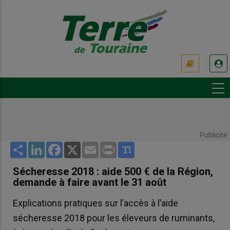
Aller
au
contenu
principal
USER
ACCOUNT
MENU
Publicité
Share
LinkedIn
Facebook
X
Email
Print
Sécheresse 2018 : aide 500 € de la Région,
demande à faire avant le 31 août
Explications pratiques sur l’accès à l’aide
sécheresse 2018 pour les éleveurs de ruminants,