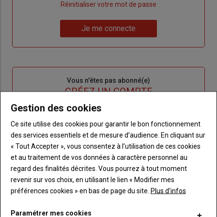
"Créer
Lien
Réinitialiser votre mot de passe
un
"Réinitialiser
Lien
nouveau
votre
Je me connecte
"Je
compte"
mot
me
de
connecte"
passe"
Sous-
Vous n'êtes pas abonné(e)
titre
TITRE
CRÉEZ UN COMPTE
Gestion des cookies
Body
Choisissez votre formule et créez votre
Ce site utilise des cookies pour garantir le bon fonctionnement
compte pour accéder à tout Terre de
des services essentiels et de mesure d’audience. En cliquant sur
Touraine.
« Tout Accepter », vous consentez à l’utilisation de ces cookies
et au traitement de vos données à caractère personnel au
Lien
Créez un compte
regard des finalités décrites. Vous pourrez à tout moment
revenir sur vos choix, en utilisant le lien « Modifier mes
préférences cookies » en bas de page du site.
Plus d'infos
VOUS AIMEREZ AUSSI
Paramétrer mes cookies