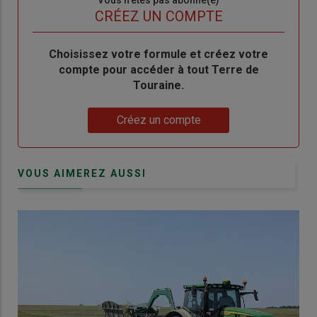
Sous-
Vous n'êtes pas abonné(e)
titre
TITRE
CRÉEZ UN COMPTE
Body
Choisissez votre formule et créez votre
compte pour accéder à tout Terre de
Touraine.
Lien
Créez un compte
VOUS AIMEREZ AUSSI