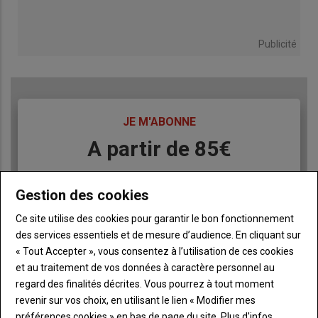
Publicité
TITRE
JE M'ABONNE
Body
A partir de 85€
Lien
JE M'ABONNE
Gestion des cookies
Ce site utilise des cookies pour garantir le bon fonctionnement
des services essentiels et de mesure d’audience. En cliquant sur
Accédez à tous les articles du site Terre de Touraine
Liste
« Tout Accepter », vous consentez à l’utilisation de ces cookies
à
Consultez le journal Terre de Touraine au format
et au traitement de vos données à caractère personnel au
numérique, sur tous les supports
puce
regard des finalités décrites. Vous pourrez à tout moment
Ne manquez aucune information grâce à la
revenir sur vos choix, en utilisant le lien « Modifier mes
newsletter du journal Terre de Touraine
préférences cookies » en bas de page du site.
Plus d'infos