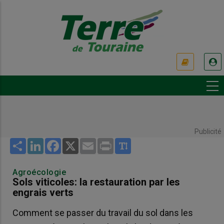
Aller
au
contenu
principal
USER
ACCOUNT
MENU
Publicité
Share
LinkedIn
Facebook
X
Email
Print
Agroécologie
Sols viticoles: la restauration par les
engrais verts
Comment se passer du travail du sol dans les