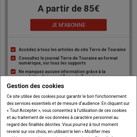
Body
A partir de 85€
Lien
JE M'ABONNE
Accédez à tous les articles du site Terre de Touraine
Liste
à
Consultez le journal Terre de Touraine au format
numérique, sur tous les supports
puce
Ne manquez aucune information grâce à la
newsletter du journal Terre de Touraine
Gestion des cookies
Ce site utilise des cookies pour garantir le bon fonctionnement
des services essentiels et de mesure d’audience. En cliquant sur
« Tout Accepter », vous consentez à l’utilisation de ces cookies
et au traitement de vos données à caractère personnel au
Sous-
Vous êtes abonné(e)
regard des finalités décrites. Vous pourrez à tout moment
titre
TITRE
IDENTIFIEZ-VOUS
revenir sur vos choix, en utilisant le lien « Modifier mes