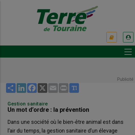
Aller
au
contenu
principal
USER
ACCOUNT
MENU
Publicité
Share
LinkedIn
Facebook
X
Email
Print
Gestion sanitaire
Un mot d’ordre : la prévention
Dans une société où le bien-être animal est dans
l’air du temps, la gestion sanitaire d’un élevage