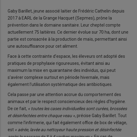
Gaby Barillet, jeune associé laitier de Frédéric Cathelin depuis
2017 à EARL de la Grange Hacquet (Sepmes), prône la
prévention dans le domaine sanitaire. Leur cheptel compte
actuellement 75 laitières. Ce dernier évolue sur 70 ha, dont une
partie est consacrée à la production de maïs, permettant ainsi
une autosuffisance pour cet aliment.
Face à cette contrainte d’espace, les éleveurs ont adopté des
pratiques de prophylaxie rigoureuses, évitant ainsi au
maximum la mise en quarantaine des individus, qui peut
s’avérer complexe surtout en période hivernale, mais
également l’utilisation systématique des antibiotiques.
Cela passe par une attention accrue du comportement des
animaux et par le respect consciencieux des règles d’hygiène.
De ce fait,
« toutes les cases individuelles sont curées, brossées
et désinfectées entre chaque veau »
, précise Gaby Barillet. Tout
comme l’infirmerie, qui fait également office de box de vêlage,
est
« aérée, lavée au nettoyeur haute pression et désinfectée
après le passage de 3 à 4 vaches maximum »
. En cas de