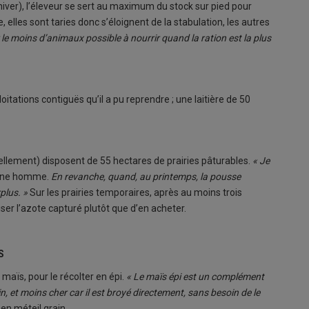
iver), l’éleveur se sert au maximum du stock sur pied pour
, elles sont taries donc s’éloignent de la stabulation, les autres
 le moins d’animaux possible à nourrir quand la ration est la plus
itations contiguës qu’il a pu reprendre ; une laitière de 50
vellement) disposent de 55 hectares de prairies pâturables.
« Je
eune homme.
En revanche, quand, au printemps, la pousse
plus. »
Sur les prairies temporaires, après au moins trois
ser l’azote capturé plutôt que d’en acheter.
S
maïs, pour le récolter en épi.
« Le maïs épi est un complément
in, et moins cher car il est broyé directement, sans besoin de le
 en méteil grain.