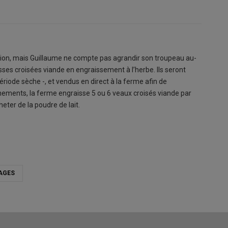
ction, mais Guillaume ne compte pas agrandir son troupeau au-
isses croisées viande en engraissement à l’herbe. Ils seront
 période sèche -, et vendus en direct à la ferme afin de
onfinements, la ferme engraisse 5 ou 6 veaux croisés viande par
heter de la poudre de lait.
AGES