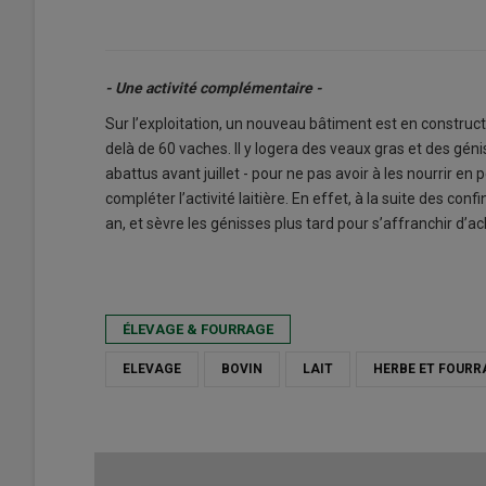
- Une activité complémentaire -
Sur l’exploitation, un nouveau bâtiment est en constru
delà de 60 vaches. Il y logera des veaux gras et des gén
abattus avant juillet - pour ne pas avoir à les nourrir en
compléter l’activité laitière. En effet, à la suite des c
an, et sèvre les génisses plus tard pour s’affranchir d’ac
ÉLEVAGE & FOURRAGE
ELEVAGE
BOVIN
LAIT
HERBE ET FOURR