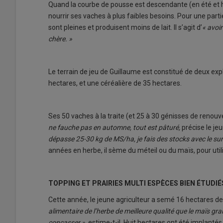
Quand la courbe de pousse est descendante (en été et h
nourrir ses vaches à plus faibles besoins. Pour une partie
sont pleines et produisent moins de lait. Il s’agit d’
« avoir
chère. »
Le terrain de jeu de Guillaume est constitué de deux explo
hectares, et une céréalière de 35 hectares.
Ses 50 vaches à la traite (et 25 à 30 génisses de renou
ne fauche pas en automne, tout est pâturé,
précise le j
dépasse 25-30 kg de MS/ha, je fais des stocks avec le sur
années en herbe, il sème du méteil ou du maïs, pour utili
TOPPING ET PRAIRIES MULTI ESPÈCES BIEN ÉTUDIÉ
Cette année, le jeune agriculteur a semé 16 hectares de 
alimentaire de l’herbe de meilleure qualité que le maïs gra
concasser »
, estime-t-il. Huit hectares ont été implantés