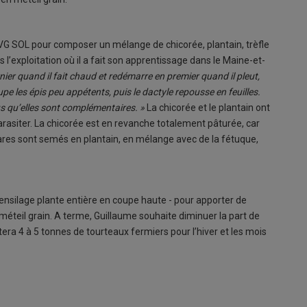
 VG SOL pour composer un mélange de chicorée, plantain, trèfle
ans l’exploitation où il a fait son apprentissage dans le Maine-et-
ier quand il fait chaud et redémarre en premier quand il pleut,
pe les épis peu appétents, puis le dactyle repousse en feuilles.
lus qu’elles sont complémentaires. »
La chicorée et le plantain ont
arasiter. La chicorée est en revanche totalement pâturée, car
tares sont semés en plantain, en mélange avec de la fétuque,
ensilage plante entière en coupe haute - pour apporter de
méteil grain. A terme, Guillaume souhaite diminuer la part de
era 4 à 5 tonnes de tourteaux fermiers pour l’hiver et les mois