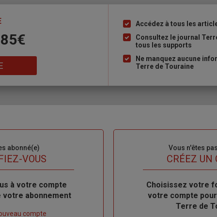
E
Accédez à tous les articl
Liste
 85€
à
Consultez le journal Ter
tous les supports
puce
Ne manquez aucune inform
E
Terre de Touraine
es abonné(e)
Sous-
Vous n'êtes pa
titre
FIEZ-VOUS
TITRE
CRÉEZ UN
us à votre compte
Body
Choisissez votre f
de votre abonnement
votre compte pour
Terre de T
nouveau compte