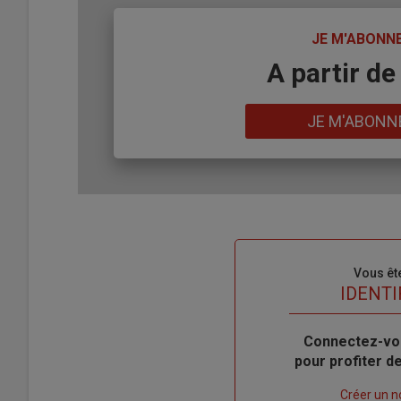
TITRE
JE M'ABONN
Body
A partir de
Lien
JE M'ABONN
Sous-
Vous êt
titre
TITRE
IDENTI
Body
Connectez-vo
pour profiter 
Lien
Créer un 