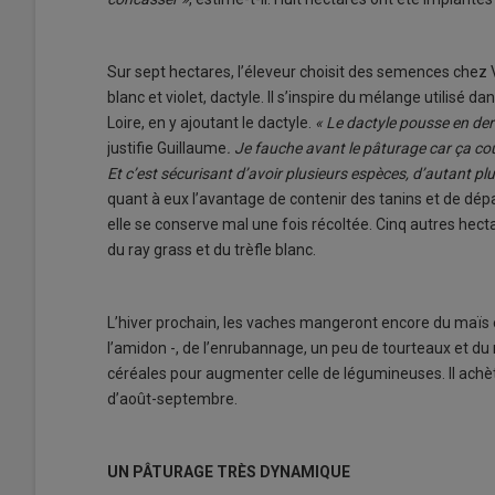
Sur sept hectares, l’éleveur choisit des semences chez
blanc et violet, dactyle. Il s’inspire du mélange utilisé d
Loire, en y ajoutant le dactyle.
« Le dactyle pousse en dern
justifie Guillaume
. Je fauche avant le pâturage car ça cou
Et c’est sécurisant d’avoir plusieurs espèces, d’autant p
quant à eux l’avantage de contenir des tanins et de dép
elle se conserve mal une fois récoltée. Cinq autres hec
du ray grass et du trèfle blanc.
L’hiver prochain, les vaches mangeront encore du maïs 
l’amidon -, de l’enrubannage, un peu de tourteaux et du 
céréales pour augmenter celle de légumineuses. Il achèt
d’août-septembre.
UN PÂTURAGE TRÈS DYNAMIQUE