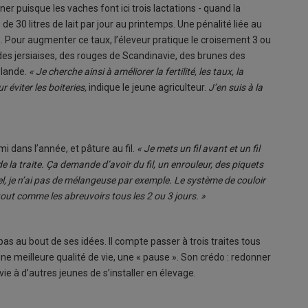
ner puisque les vaches font ici trois lactations - quand la
e 30 litres de lait par jour au printemps. Une pénalité liée au
. Pour augmenter ce taux, l’éleveur pratique le croisement 3 ou
des jersiaises, des rouges de Scandinavie, des brunes des
élande.
« Je cherche ainsi à améliorer la fertilité, les taux, la
ur éviter les boiteries,
indique le jeune agriculteur.
J’en suis à la
 dans l’année, et pâture au fil.
« Je mets un fil avant et un fil
 de la traite. Ça demande d’avoir du fil, un enrouleur, des piquets
l, je n’ai pas de mélangeuse par exemple. Le système de couloir
 tout comme les abreuvoirs tous les 2 ou 3 jours. »
 au bout de ses idées. Il compte passer à trois traites tous
ne meilleure qualité de vie, une « pause ». Son crédo : redonner
vie à d’autres jeunes de s’installer en élevage.