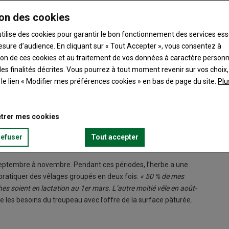
on des cookies
utilise des cookies pour garantir le bon fonctionnement des services ess
esure d’audience. En cliquant sur « Tout Accepter », vous consentez à
tre le plus autonome possible, en disposant d’herbe en quantité
Les mél
ation de ces cookies et au traitement de vos données à caractère person
des atou
es finalités décrites. Vous pourrez à tout moment revenir sur vos choix,
t le lien « Modifier mes préférences cookies » en bas de page du site.
Plu
Gâtines depuis septembre 2018, Guillaume Renault a mis en place
adapter le fonctionnement de l’exploitation à la courbe annuelle
trer mes cookies
autonome possible, en disposant d’herbe en quantité et en
refuser
Tout accepter
septembre à novembre. Pendant ces périodes, l’herbe a une
 pratiquer des vêlages groupés en deux fois.
« 50 % de mes
hes soient en lactation au 1
er
mars. L’autre moitié vêle en août-
ce les besoins du troupeau avec l’offre de la surface pâturée.