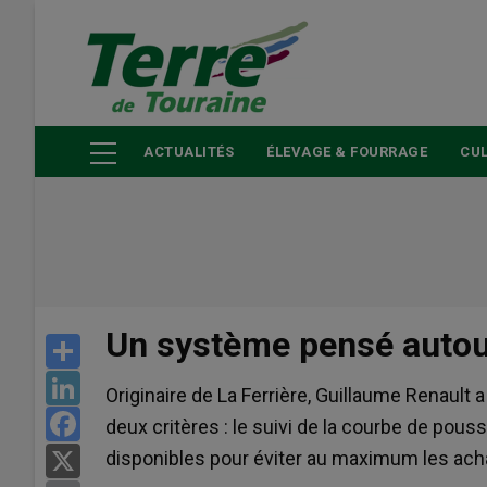
Aller
au
contenu
principal
ACTUALITÉS
ÉLEVAGE & FOURRAGE
CUL
Un système pensé autour
Share
LinkedIn
Originaire de La Ferrière, Guillaume Renault 
Facebook
deux critères : le suivi de la courbe de pous
disponibles pour éviter au maximum les ach
X