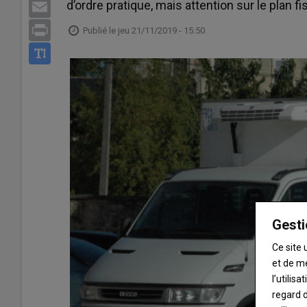
d’ordre pratique, mais attention sur le plan 
Email
Print
Publié le
jeu 21/11/2019 - 15:50
Gesti
Ce site 
et de m
l’utilis
regard d