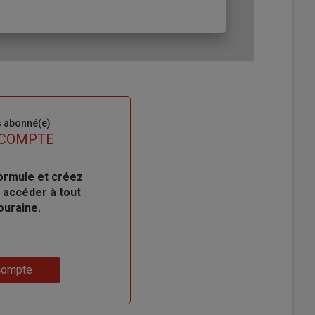
s abonné(e)
 COMPTE
ormule et créez
 accéder à tout
ouraine.
compte