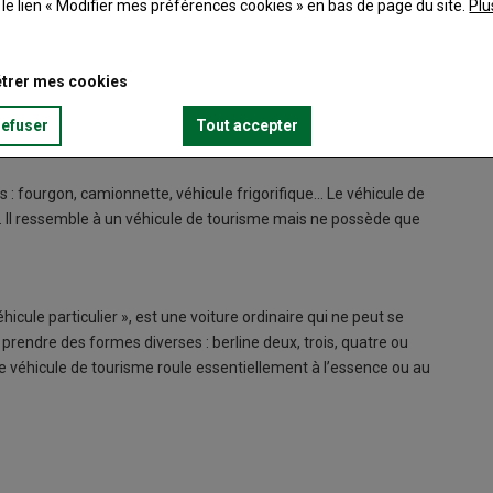
t le lien « Modifier mes préférences cookies » en bas de page du site.
Plu
trer mes cookies
refuser
Tout accepter
es : fourgon, camionnette, véhicule frigorifique… Le véhicule de
e. Il ressemble à un véhicule de tourisme mais ne possède que
hicule particulier », est une voiture ordinaire qui ne peut se
eut prendre des formes diverses : berline deux, trois, quatre ou
e véhicule de tourisme roule essentiellement à l’essence ou au