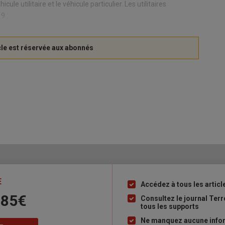
ule utilitaire et le véhicule particulier. Les utilitaires
9 :
E
Accédez à tous les articl
Liste
 85€
à
Consultez le journal Ter
tous les supports
puce
Ne manquez aucune inform