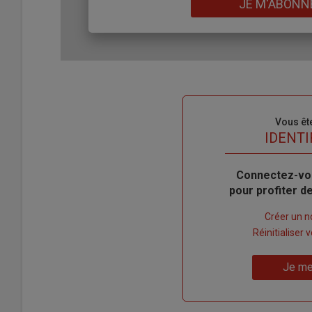
JE M'ABONN
Sous-
Vous êt
titre
TITRE
IDENTI
Body
Connectez-vo
pour profiter 
Lien
Créer un 
"Créer
Lien
Réinitialiser
un
"Réinitialiser
Lien
nouveau
votre
Je me
"Je
compte"
mot
me
de
connecte"