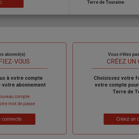
E
Terre de Touraine
es abonné(e)
Sous-
Vous n'êtes pa
titre
FIEZ-VOUS
TITRE
CRÉEZ UN
us à votre compte
Body
Choisissez votre f
de votre abonnement
votre compte pour
Terre de T
nouveau compte
 votre mot de passe
Lien
 connecte
Créez un 