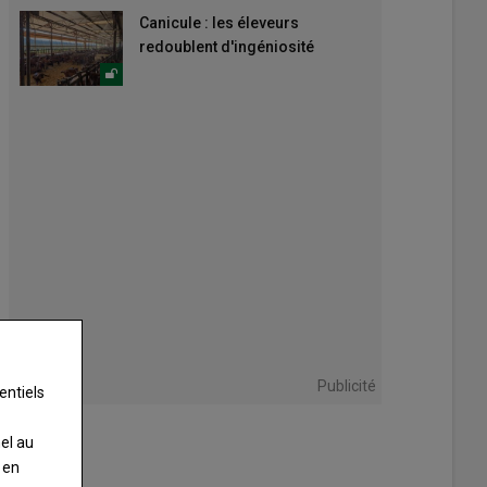
Canicule : les éleveurs
redoublent d'ingéniosité
Publicité
entiels
nel au
 en