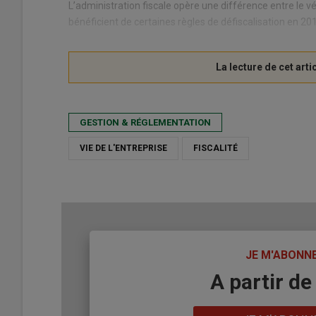
L’administration fiscale opère une différence entre le véhic
bénéficient de certaines règles de défiscalisation en 201
GESTION & RÉGLEMENTATION
VIE DE L'ENTREPRISE
FISCALITÉ
TITRE
JE M'ABONN
Body
A partir de
Lien