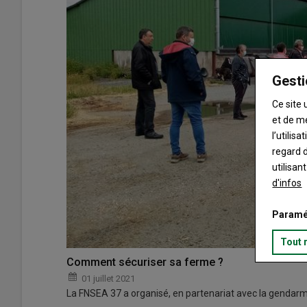
Gesti
Ce site 
et de m
l’utilis
regard d
utilisan
d'infos
Paramé
Tout 
Comment sécuriser sa ferme ?
01 juillet 2021
La FNSEA 37 a organisé, en partenariat avec la gendarmer