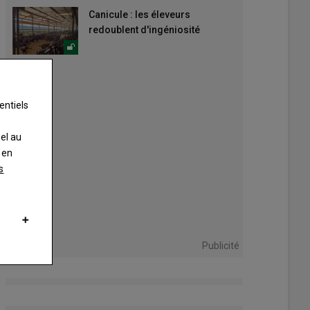
Canicule : les éleveurs
redoublent d'ingéniosité
entiels
nel au
 en
s
Publicité