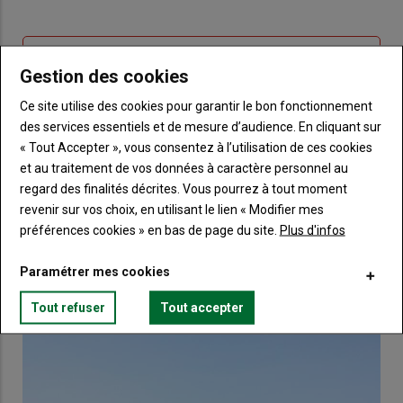
me
de
connecte"
passe"
Sous-
Vous n'êtes pas abonné(e)
Gestion des cookies
titre
TITRE
CRÉEZ UN COMPTE
Ce site utilise des cookies pour garantir le bon fonctionnement
des services essentiels et de mesure d’audience. En cliquant sur
Body
Choisissez votre formule et créez votre
« Tout Accepter », vous consentez à l’utilisation de ces cookies
compte pour accéder à tout Terre de
et au traitement de vos données à caractère personnel au
Touraine.
regard des finalités décrites. Vous pourrez à tout moment
Lien
revenir sur vos choix, en utilisant le lien « Modifier mes
Créez un compte
préférences cookies » en bas de page du site.
Plus d'infos
Paramétrer mes cookies
VOUS AIMEREZ AUSSI
Tout refuser
Tout accepter