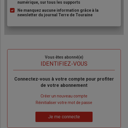
numérique, sur tous les supports
puce
Ne manquez aucune information grâce à la
newsletter du journal Terre de Touraine
Sous-
Vous êtes abonné(e)
titre
TITRE
IDENTIFIEZ-VOUS
Body
Connectez-vous à votre compte pour profiter
de votre abonnement
Lien
Créer un nouveau compte
"Créer
Lien
Réinitialiser votre mot de passe
un
"Réinitialiser
Lien
nouveau
votre
Je me connecte
"Je
compte"
mot