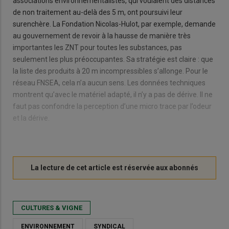
associations environnementalistes, qui voulaient des distances
de non traitement au-delà des 5 m, ont poursuivi leur
surenchère. La Fondation Nicolas-Hulot, par exemple, demande
au gouvernement de revoir à la hausse de manière très
importantes les ZNT pour toutes les substances, pas
seulement les plus préoccupantes. Sa stratégie est claire : que
la liste des produits à 20 m incompressibles s’allonge. Pour le
réseau FNSEA, cela n’a aucun sens. Les données techniques
montrent qu’avec le matériel adapté, il n’y a pas de dérive. Il ne
faut pas confondre la perception d’une micro trace par l’odeur
et la dérive.
CULTURES & VIGNE
ENVIRONNEMENT
SYNDICAL