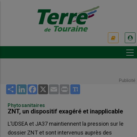
Aller
au
contenu
principal
USER
ACCOUNT
MENU
Publicité
Share
LinkedIn
Facebook
X
Email
Print
Phytosanitaires
ZNT, un dispositif exagéré et inapplicable
L’UDSEA et JA37 maintiennent la pression sur le
dossier ZNT et sont intervenus auprès des