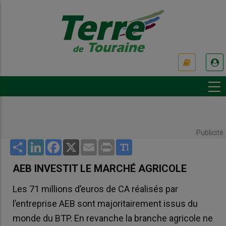
Aller
au
contenu
principal
USER
ACCOUNT
MENU
Publicité
Share
LinkedIn
Facebook
X
Email
Print
AEB INVESTIT LE MARCHÉ AGRICOLE
Les 71 millions d’euros de CA réalisés par
l’entreprise AEB sont majoritairement issus du
monde du BTP. En revanche la branche agricole ne