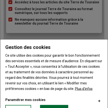
Accédez à tous les articles du site Terre de Touraine
Liste
à
Consultez le journal Terre de Touraine au format
numérique, sur tous les supports
puce
Ne manquez aucune information grâce à la
newsletter du journal Terre de Touraine
Gestion des cookies
Ce site utilise des cookies pour garantir le bon fonctionnement
Sous-
Vous êtes abonné(e)
des services essentiels et de mesure d’audience. En cliquant sur
titre
TITRE
IDENTIFIEZ-VOUS
« Tout Accepter », vous consentez à l’utilisation de ces cookies
et au traitement de vos données à caractère personnel au
Body
Connectez-vous à votre compte pour profiter
regard des finalités décrites. Vous pourrez à tout moment
de votre abonnement
revenir sur vos choix, en utilisant le lien « Modifier mes
préférences cookies » en bas de page du site.
Plus d'infos
Lien
Créer un nouveau compte
"Créer
Lien
Réinitialiser votre mot de passe
Paramétrer mes cookies
un
"Réinitialiser
Lien