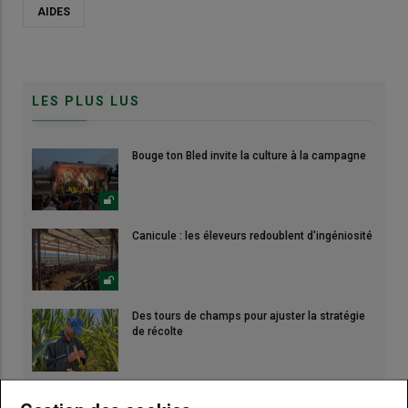
AIDES
LES PLUS LUS
Bouge ton Bled invite la culture à la campagne
Canicule : les éleveurs redoublent d'ingéniosité
Des tours de champs pour ajuster la stratégie
de récolte