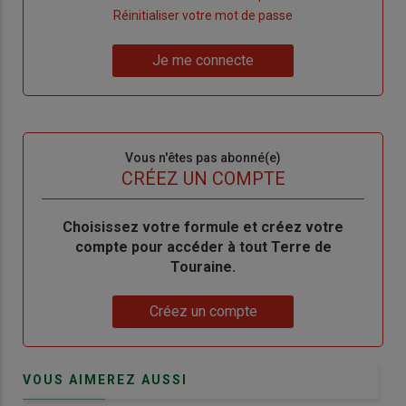
"Créer
Lien
Réinitialiser votre mot de passe
un
"Réinitialiser
Lien
nouveau
votre
Je me connecte
"Je
compte"
mot
me
de
connecte"
passe"
Sous-
Vous n'êtes pas abonné(e)
titre
TITRE
CRÉEZ UN COMPTE
Body
Choisissez votre formule et créez votre
compte pour accéder à tout Terre de
Touraine.
Lien
Créez un compte
VOUS AIMEREZ AUSSI