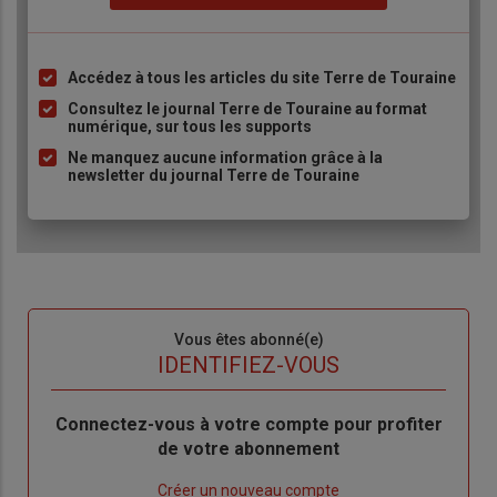
Accédez à tous les articles du site Terre de Touraine
Liste
à
Consultez le journal Terre de Touraine au format
numérique, sur tous les supports
puce
Ne manquez aucune information grâce à la
newsletter du journal Terre de Touraine
Sous-
Vous êtes abonné(e)
titre
TITRE
IDENTIFIEZ-VOUS
Body
Connectez-vous à votre compte pour profiter
de votre abonnement
Lien
Créer un nouveau compte