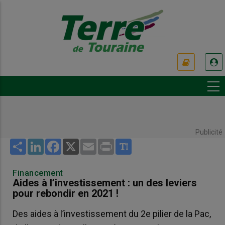
Aller
au
contenu
principal
USER
ACCOUNT
MENU
Publicité
Share
LinkedIn
Facebook
X
Email
Print
Financement
Aides à l’investissement : un des leviers
pour rebondir en 2021 !
Des aides à l’investissement du 2e pilier de la Pac,