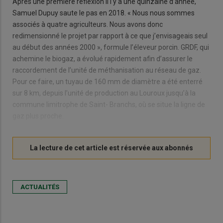
Après une première réflexion il l y a une quinzaine d’année,
Samuel Dupuy saute le pas en 2018. « Nous nous sommes
associés à quatre agriculteurs. Nous avons donc
redimensionné le projet par rapport à ce que j’envisageais seul
au début des années 2000 », formule l’éleveur porcin. GRDF, qui
achemine le biogaz, a évolué rapidement afin d’assurer le
raccordement de l’unité de méthanisation au réseau de gaz.
Pour ce faire, un tuyau de 160 mm de diamètre a été enterré
sur 8 km, depuis l’unité de production au Louroux jusqu’à la
commune limitrophe de Saint- Branchs, où se situe la ligne de
gaz plus proche.
ACTUALITÉS