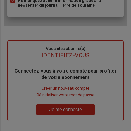
Ne manquez aucune information grâce à la
newsletter du journal Terre de Touraine
Sous-
Vous êtes abonné(e)
titre
TITRE
IDENTIFIEZ-VOUS
Body
Connectez-vous à votre compte pour profiter
de votre abonnement
Lien
Créer un nouveau compte
"Créer
Lien
Réinitialiser votre mot de passe
un
"Réinitialiser
Lien
nouveau
votre
Je me connecte
"Je
compte"
mot
me
de
connecte"
passe"