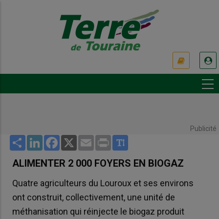
Aller
au
contenu
principal
USER
ACCOUNT
MENU
Publicité
Share
LinkedIn
Facebook
X
Email
Print
ALIMENTER 2 000 FOYERS EN BIOGAZ
Quatre agriculteurs du Louroux et ses environs
ont construit, collectivement, une unité de
méthanisation qui réinjecte le biogaz produit