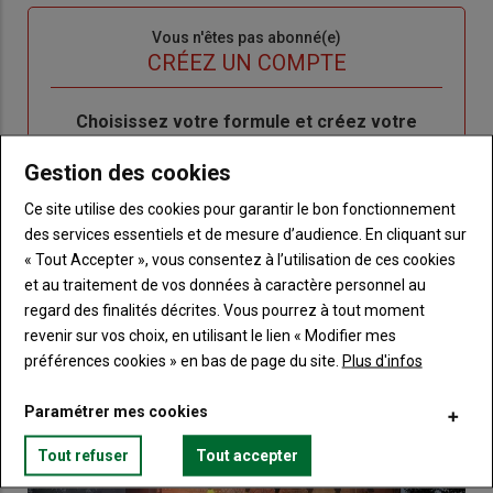
Sous-
Vous n'êtes pas abonné(e)
titre
TITRE
CRÉEZ UN COMPTE
Body
Choisissez votre formule et créez votre
compte pour accéder à tout Terre de
Gestion des cookies
Touraine.
Ce site utilise des cookies pour garantir le bon fonctionnement
Lien
Créez un compte
des services essentiels et de mesure d’audience. En cliquant sur
« Tout Accepter », vous consentez à l’utilisation de ces cookies
et au traitement de vos données à caractère personnel au
VOUS AIMEREZ AUSSI
regard des finalités décrites. Vous pourrez à tout moment
revenir sur vos choix, en utilisant le lien « Modifier mes
préférences cookies » en bas de page du site.
Plus d'infos
Paramétrer mes cookies
Tout refuser
Tout accepter