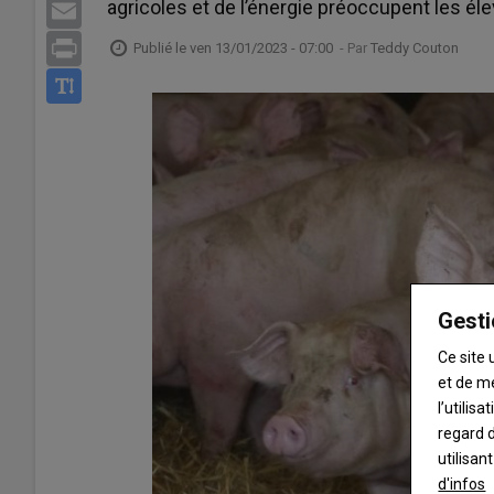
agricoles et de l’énergie préoccupent les él
Email
Print
Publié le
ven 13/01/2023 - 07:00
- Par
Teddy Couton
Gesti
Ce site 
et de m
l’utilis
regard d
utilisan
d'infos