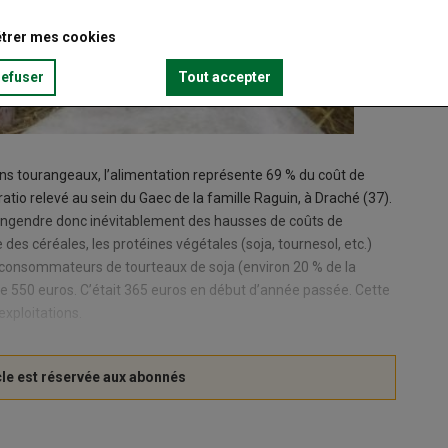
trer mes cookies
refuser
Tout accepter
ns tourangeaux, l’alimentation représente 69 % du coût de
atio relevé au sein du Gaec de la famille Raguin, à Draché (37).
 engendre donc inévitablement des hausses de coûts de
des céréales, les protéines végétales (soja, tournesol, etc.)
s consommateurs de tourteaux de soja (environ 20 % de la
nne 550 euros. C’était 365 euros en début d’année passée. Cette
exploitations.