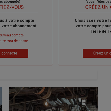
es abonné(e)
Sous-
Vous n'êtes pa
titre
FIEZ-VOUS
TITRE
CRÉEZ UN
us à votre compte
Body
Choisissez votre f
de votre abonnement
votre compte pour
Terre de T
nouveau compte
 votre mot de passe
Lien
 connecte
Créez un 