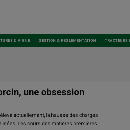
USER
ACCOUNT
MENU
TURES & VIGNE
GESTION & RÉGLEMENTATION
TRACTEURS 
orcin, une obsession
 élevé actuellement, la hausse des charges
ialisées. Les cours des matières premières