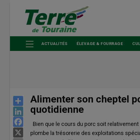
Aller
au
contenu
principal
ACTUALITÉS
ÉLEVAGE & FOURRAGE
CUL
Alimenter son cheptel p
Share
quotidienne
LinkedIn
Facebook
Bien que le cours du porc soit relativement
X
plombe la trésorerie des exploitations spéc