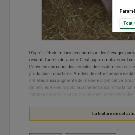
Paramé
Tout 
D’après l’étude technicoéconomique des élevages porci
revient d’un kilo de viande. C’est approximativement ce r
L’envolée des cours des céréales de ces derniers mois
production importants. Au-delà de cette flambée inédite 
ont elles aussi augmenté de manière significative. Gro
ration), les éleveurs porcins achètent aujourd’hui la to
flambée des prix impacte directement la trésorerie des 