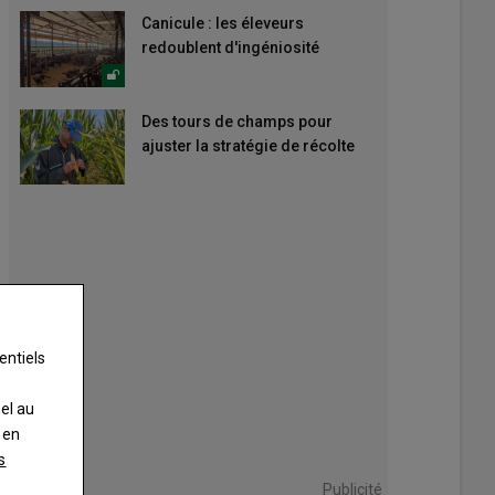
Canicule : les éleveurs
redoublent d'ingéniosité
Des tours de champs pour
ajuster la stratégie de récolte
entiels
nel au
 en
s
Publicité