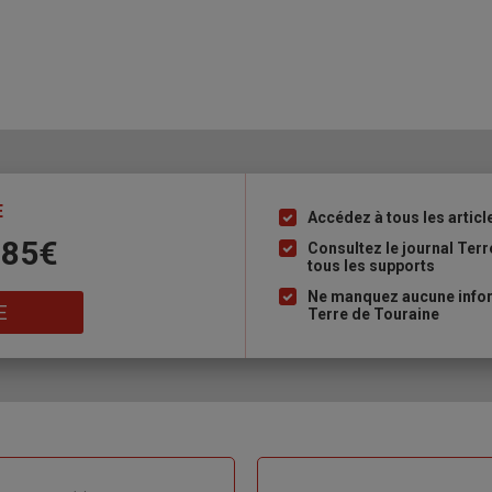
E
Accédez à tous les articl
Liste
 85€
à
Consultez le journal Ter
tous les supports
puce
Ne manquez aucune inform
E
Terre de Touraine