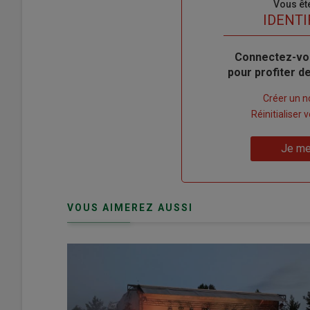
Sous-
Vous êt
titre
TITRE
IDENTI
Body
Connectez-vo
pour profiter 
Lien
Créer un 
"Créer
Lien
Réinitialiser
un
"Réinitialiser
Lien
nouveau
votre
Je me
"Je
compte"
mot
me
de
connecte"
passe"
VOUS AIMEREZ AUSSI