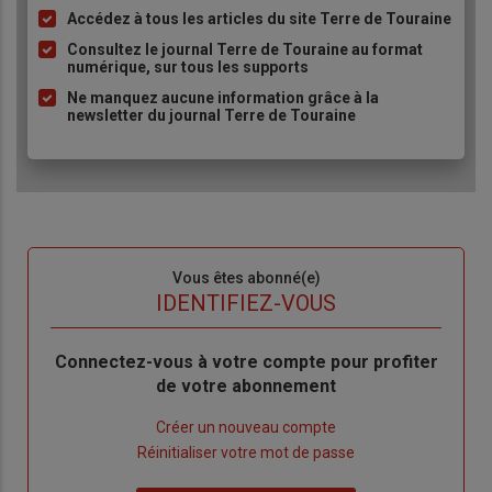
Accédez à tous les articles du site Terre de Touraine
Liste
à
Consultez le journal Terre de Touraine au format
numérique, sur tous les supports
puce
Ne manquez aucune information grâce à la
newsletter du journal Terre de Touraine
Sous-
Vous êtes abonné(e)
titre
TITRE
IDENTIFIEZ-VOUS
Body
Connectez-vous à votre compte pour profiter
de votre abonnement
Lien
Créer un nouveau compte
"Créer
Lien
Réinitialiser votre mot de passe
un
"Réinitialiser