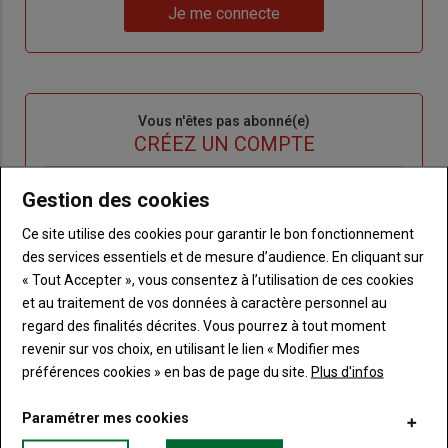
Lien
nouveau
votre
Je me connecte
"Je
compte"
mot
me
de
connecte"
passe"
Sous-
Vous n'êtes pas abonné(e)
titre
TITRE
CRÉEZ UN COMPTE
Gestion des cookies
Body
Choisissez votre formule et créez votre
compte pour accéder à tout Terre de
Ce site utilise des cookies pour garantir le bon fonctionnement
Touraine.
des services essentiels et de mesure d’audience. En cliquant sur
« Tout Accepter », vous consentez à l’utilisation de ces cookies
Lien
Créez un compte
et au traitement de vos données à caractère personnel au
regard des finalités décrites. Vous pourrez à tout moment
revenir sur vos choix, en utilisant le lien « Modifier mes
VOUS AIMEREZ AUSSI
préférences cookies » en bas de page du site.
Plus d'infos
Paramétrer mes cookies