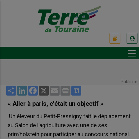
Aller
au
contenu
principal
USER
ACCOUNT
MENU
Publicité
Share
LinkedIn
Facebook
X
Email
Print
« Aller à paris, c’était un objectif »
Un éleveur du Petit-Pressigny fait le déplacement
au Salon de l’agriculture avec une de ses
prim’holstein pour participer au concours national.