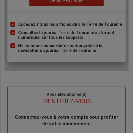
JE M'ABONNE
Accédez à tous les articles du site Terre de Touraine
Liste
à
Consultez le journal Terre de Touraine au format
numérique, sur tous les supports
puce
Ne manquez aucune information grâce à la
newsletter du journal Terre de Touraine
Sous-
Vous êtes abonné(e)
titre
TITRE
IDENTIFIEZ-VOUS
Body
Connectez-vous à votre compte pour profiter
de votre abonnement