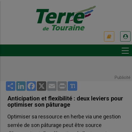
Aller
au
contenu
principal
USER
ACCOUNT
MENU
Publicité
Share
LinkedIn
Facebook
X
Email
Print
Anticipation et flexibilité : deux leviers pour
optimiser son pâturage
Optimiser sa ressource en herbe via une gestion
serrée de son pâturage peut être source