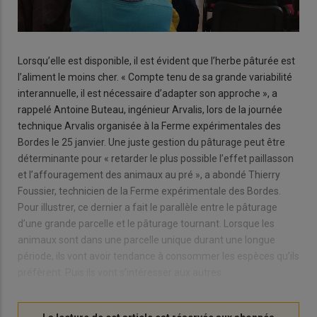
Lorsqu’elle est disponible, il est évident que l’herbe pâturée est
l’aliment le moins cher. « Compte tenu de sa grande variabilité
interannuelle, il est nécessaire d’adapter son approche », a
rappelé Antoine Buteau, ingénieur Arvalis, lors de la journée
technique Arvalis organisée à la Ferme expérimentales des
Bordes le 25 janvier. Une juste gestion du pâturage peut être
déterminante pour « retarder le plus possible l’effet paillasson
et l’affouragement des animaux au pré », a abondé Thierry
Foussier, technicien de la Ferme expérimentale des Bordes.
Pour illustrer, ce dernier a fait le parallèle entre le pâturage
d’une grande parcelle et le pâturage tournant. Lorsque les
animaux sont dans une parcelle unique durant une longue
période, ils vont avoir tendance à consommer les espèces qu’ils
préfèrent. Puis ils vont s’intéresser aux autres.