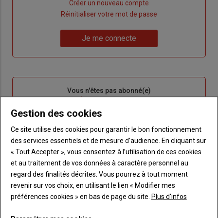
Lien
Créer un nouveau compte
"Créer
Lien
Réinitialiser votre mot de passe
un
"Réinitialiser
Lien
nouveau
votre
Je me connecte
"Je
compte"
mot
me
de
connecte"
passe"
Sous-
Vous n'êtes pas abonné(e)
titre
TITRE
CRÉEZ UN COMPTE
Gestion des cookies
Body
Choisissez votre formule et créez votre
Ce site utilise des cookies pour garantir le bon fonctionnement
compte pour accéder à tout Terre de
des services essentiels et de mesure d’audience. En cliquant sur
Touraine.
« Tout Accepter », vous consentez à l’utilisation de ces cookies
et au traitement de vos données à caractère personnel au
Lien
Créez un compte
regard des finalités décrites. Vous pourrez à tout moment
revenir sur vos choix, en utilisant le lien « Modifier mes
préférences cookies » en bas de page du site.
Plus d'infos
VOUS AIMEREZ AUSSI