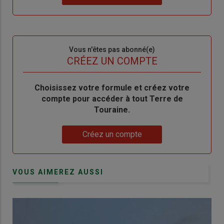
"Je
compte"
mot
me
de
connecte"
passe"
Sous-
Vous n'êtes pas abonné(e)
titre
TITRE
CRÉEZ UN COMPTE
Body
Choisissez votre formule et créez votre
compte pour accéder à tout Terre de
Touraine.
Lien
Créez un compte
VOUS AIMEREZ AUSSI