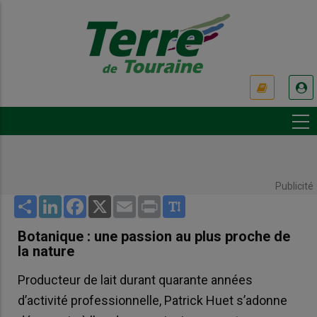
Aller
au
contenu
principal
USER
ACCOUNT
MENU
Publicité
Share
LinkedIn
Facebook
X
Email
Print
Botanique : une passion au plus proche de
la nature
Producteur de lait durant quarante années
d’activité professionnelle, Patrick Huet s’adonne