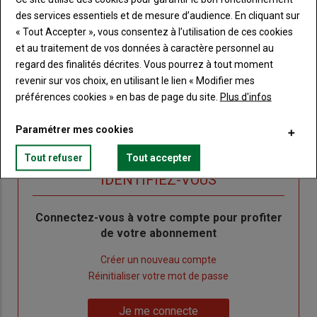
à
des services essentiels et de mesure d’audience. En cliquant sur
Consultez le journal Terre de Touraine au format
numérique, sur tous les supports
puce
« Tout Accepter », vous consentez à l’utilisation de ces cookies
Ne manquez aucune information grâce à la
et au traitement de vos données à caractère personnel au
newsletter du journal Terre de Touraine
regard des finalités décrites. Vous pourrez à tout moment
revenir sur vos choix, en utilisant le lien « Modifier mes
préférences cookies » en bas de page du site.
Plus d'infos
Paramétrer mes cookies
Tout refuser
Tout accepter
Sous-
Vous êtes abonné(e)
titre
TITRE
IDENTIFIEZ-VOUS
Body
Connectez-vous à votre compte pour profiter
de votre abonnement
Lien
Créer un nouveau compte
"Créer
Lien
Réinitialiser votre mot de passe
un
"Réinitialiser
Lien
nouveau
votre
Je me connecte