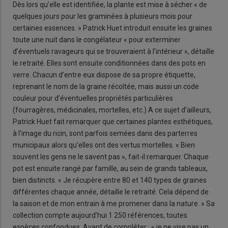
Dès lors qu’elle est identifiée, la plante est mise à sécher « de
quelques jours pour les graminées à plusieurs mois pour
certaines essences. » Patrick Huet introduit ensuite les graines
toute une nuit dans le congélateur « pour exterminer
d’éventuels ravageurs qui se trouveraient à l’intérieur », détaille
le retraité. Elles sont ensuite conditionnées dans des pots en
verre. Chacun d’entre eux dispose de sa propre étiquette,
reprenant le nom de la graine récoltée, mais aussi un code
couleur pour d’éventuelles propriétés particulières
(fourragères, médicinales, mortelles, etc.) A ce sujet d’ailleurs,
Patrick Huet fait remarquer que certaines plantes esthétiques,
à l’image du ricin, sont parfois semées dans des parterres
municipaux alors qu’elles ont des vertus mortelles. « Bien
souvent les gens ne le savent pas », fait-il remarquer. Chaque
pot est ensuite rangé par famille, au sein de grands tableaux,
bien distincts. « Je récupère entre 80 et 140 types de graines
différentes chaque année, détaille le retraité. Cela dépend de
la saison et de mon entrain à me promener dans la nature. » Sa
collection compte aujourd’hui 1 250 références, toutes
espèces confondues. Avant de compléter : « je ne vise pas un