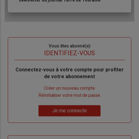
newsletter du journal Terre de Touraine
Sous-
Vous êtes abonné(e)
titre
TITRE
IDENTIFIEZ-VOUS
Body
Connectez-vous à votre compte pour profiter
de votre abonnement
Lien
Créer un nouveau compte
"Créer
Lien
Réinitialiser votre mot de passe
un
"Réinitialiser
Lien
nouveau
votre
Je me connecte
"Je
compte"
mot
me
de
connecte"
passe"