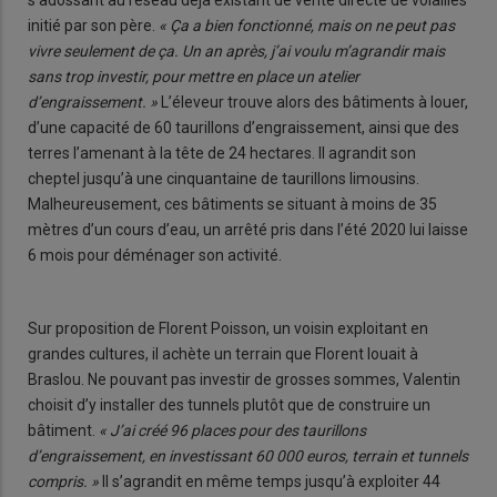
s’adossant au réseau déjà existant de vente directe de volailles
initié par son père.
« Ça a bien fonctionné, mais on ne peut pas
vivre seulement de ça. Un an après, j’ai voulu m’agrandir mais
sans trop investir, pour mettre en place un atelier
d’engraissement. »
L’éleveur trouve alors des bâtiments à louer,
d’une capacité de 60 taurillons d’engraissement, ainsi que des
terres l’amenant à la tête de 24 hectares. Il agrandit son
cheptel jusqu’à une cinquantaine de taurillons limousins.
Malheureusement, ces bâtiments se situant à moins de 35
mètres d’un cours d’eau, un arrêté pris dans l’été 2020 lui laisse
6 mois pour déménager son activité.
Sur proposition de Florent Poisson, un voisin exploitant en
grandes cultures, il achète un terrain que Florent louait à
Braslou. Ne pouvant pas investir de grosses sommes, Valentin
choisit d’y installer des tunnels plutôt que de construire un
bâtiment.
« J’ai créé 96 places pour des taurillons
d’engraissement, en investissant 60 000 euros, terrain et tunnels
compris. »
Il s’agrandit en même temps jusqu’à exploiter 44