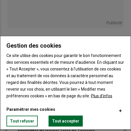
Publicité
Gestion des cookies
TITRE
JE M'ABONNE
Ce site utilise des cookies pour garantir le bon fonctionnement
des services essentiels et de mesure d’audience. En cliquant sur
Body
A partir de 85€
« Tout Accepter », vous consentez à l’utilisation de ces cookies
et au traitement de vos données à caractère personnel au
Lien
JE M'ABONNE
regard des finalités décrites. Vous pourrez à tout moment
revenir sur vos choix, en utilisant le lien « Modifier mes
préférences cookies » en bas de page du site.
Plus d'infos
Accédez à tous les articles du site Terre de Touraine
Liste
Paramétrer mes cookies
à
Consultez le journal Terre de Touraine au format
numérique, sur tous les supports
puce
Tout refuser
Tout accepter
Ne manquez aucune information grâce à la