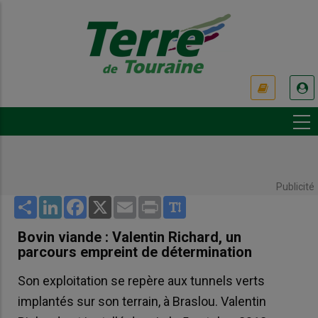
Aller
au
contenu
principal
USER
ACCOUNT
MENU
Publicité
Share
LinkedIn
Facebook
X
Email
Print
Bovin viande : Valentin Richard, un
parcours empreint de détermination
Son exploitation se repère aux tunnels verts
implantés sur son terrain, à Braslou. Valentin