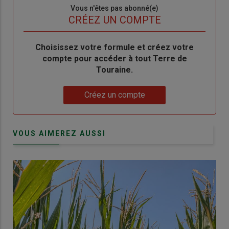
Sous-
Vous n'êtes pas abonné(e)
titre
TITRE
CRÉEZ UN COMPTE
Body
Choisissez votre formule et créez votre
compte pour accéder à tout Terre de
Touraine.
Lien
Créez un compte
VOUS AIMEREZ AUSSI