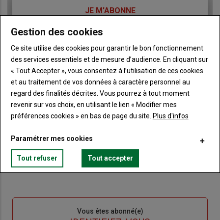
TITRE
JE M'ABONNE
Body
A partir de 85€
Gestion des cookies
Ce site utilise des cookies pour garantir le bon fonctionnement
Lien
JE M'ABONNE
des services essentiels et de mesure d’audience. En cliquant sur
« Tout Accepter », vous consentez à l’utilisation de ces cookies
et au traitement de vos données à caractère personnel au
regard des finalités décrites. Vous pourrez à tout moment
Accédez à tous les articles du site Terre de Touraine
Liste
revenir sur vos choix, en utilisant le lien « Modifier mes
à
Consultez le journal Terre de Touraine au format
préférences cookies » en bas de page du site.
Plus d'infos
numérique, sur tous les supports
puce
Ne manquez aucune information grâce à la
Paramétrer mes cookies
newsletter du journal Terre de Touraine
Tout refuser
Tout accepter
Sous-
Vous êtes abonné(e)
titre