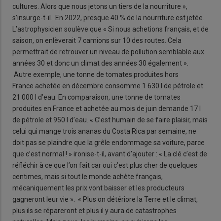
cultures. Alors que nous jetons un tiers de la nourriture »,
s’insurge-t-il. En 2022, presque 40 % de la nourriture est jetée.
L’astrophysicien soulève que « Si nous achetions français, et de
saison, on enlèverait 7 camions sur 10 des routes. Cela
permettrait de retrouver un niveau de pollution semblable aux
années 30 et donc un climat des années 30 également ».
Autre exemple, une tonne de tomates produites hors
France achetée en décembre consomme 1 630 l de pétrole et
21 000 l d’eau. En comparaison, une tonne de tomates
produites en France et achetée au mois de juin demande 17 l
de pétrole et 950 l d’eau. « C’est humain de se faire plaisir, mais
celui qui mange trois ananas du Costa Rica par semaine, ne
doit pas se plaindre que la grêle endommage sa voiture, parce
que c’est normal ! » ironise-t-il, avant d’ajouter : « La clé c’est de
réfléchir à ce que l’on fait car oui c’est plus cher de quelques
centimes, mais si tout le monde achète français,
mécaniquement les prix vont baisser et les producteurs
gagneront leur vie ». « Plus on détériore la Terre et le climat,
plus ils se répareront et plus il y aura de catastrophes