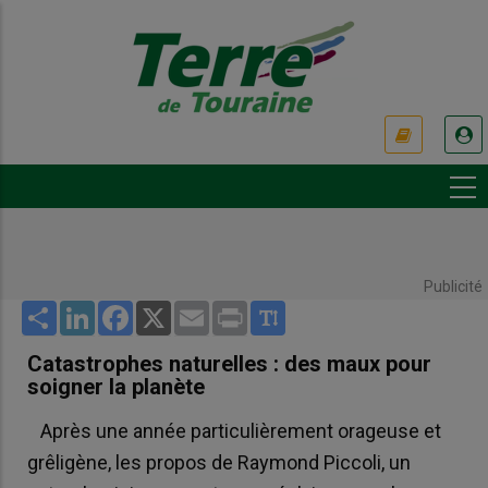
Aller
au
contenu
principal
USER
ACCOUNT
MENU
Publicité
Share
LinkedIn
Facebook
X
Email
Print
Catastrophes naturelles : des maux pour
soigner la planète
Après une année particulièrement orageuse et
grêligène, les propos de Raymond Piccoli, un