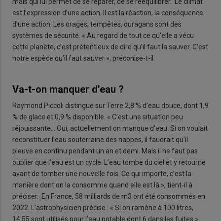
mais qui lui permet de se réparer, de se rééquilibrer. Le climat
est l’expression d’une action. Il est la réaction, la conséquence
d’une action. Les orages, tempêtes, ouragans sont des
systèmes de sécurité. « Au regard de tout ce qu’elle a vécu
cette planète, c’est prétentieux de dire qu’il faut la sauver. C’est
notre espèce qu’il faut sauver », préconise-t-il.
Va-t-on manquer d’eau ?
Raymond Piccoli distingue sur Terre 2,8 % d’eau douce, dont 1,9
% de glace et 0,9 % disponible. « C’est une situation peu
réjouissante… Oui, actuellement on manque d’eau. Si on voulait
reconstituer l’eau souterraine des nappes, il faudrait qu’il
pleuve en continu pendant un an et demi. Mais il ne faut pas
oublier que l’eau est un cycle. L’eau tombe du ciel et y retourne
avant de tomber une nouvelle fois. Ce qui importe, c’est la
manière dont on la consomme quand elle est là », tient-il à
préciser. En France, 58 milliards de m3 ont été consommés en
2022. L’astrophysicien précise : « Si on ramène à 100 litres,
14,55 sont utilisés pour l’eau potable dont 6 dans les fuites ».