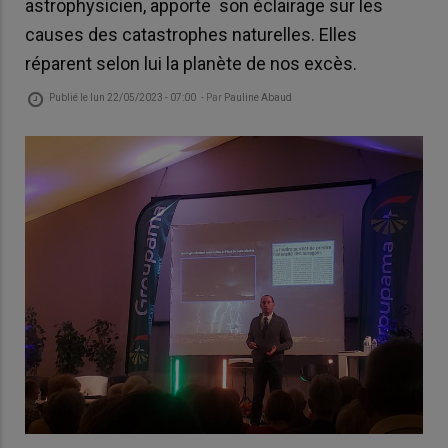
astrophysicien, apporte son éclairage sur les
causes des catastrophes naturelles. Elles
réparent selon lui la planète de nos excès.
Publié le
lun 22/05/2023 - 07:00
- Par
Pauline Abaud
© l