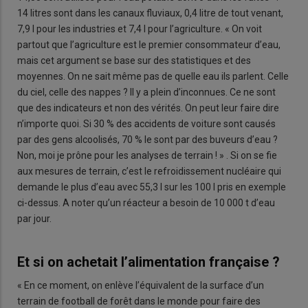
14 litres sont dans les canaux fluviaux, 0,4 litre de tout venant,
7,9 l pour les industries et 7,4 l pour l’agriculture. « On voit
partout que l’agriculture est le premier consommateur d’eau,
mais cet argument se base sur des statistiques et des
moyennes. On ne sait même pas de quelle eau ils parlent. Celle
du ciel, celle des nappes ? Il y a plein d’inconnues. Ce ne sont
que des indicateurs et non des vérités. On peut leur faire dire
n’importe quoi. Si 30 % des accidents de voiture sont causés
par des gens alcoolisés, 70 % le sont par des buveurs d’eau ?
Non, moi je prône pour les analyses de terrain ! » . Si on se fie
aux mesures de terrain, c’est le refroidissement nucléaire qui
demande le plus d’eau avec 55,3 l sur les 100 l pris en exemple
ci-dessus. A noter qu’un réacteur a besoin de 10 000 t d’eau
par jour.
Et si on achetait l’alimentation française ?
« En ce moment, on enlève l’équivalent de la surface d’un
terrain de football de forêt dans le monde pour faire des