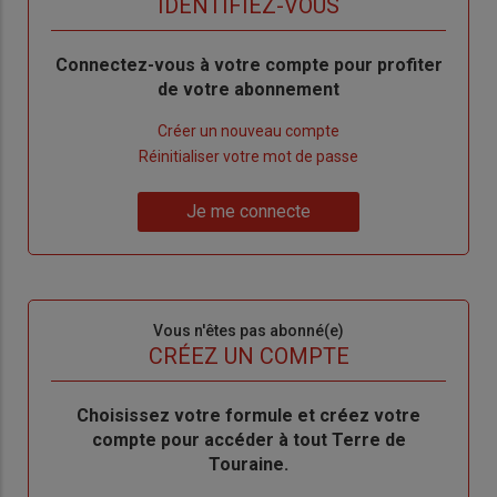
TITRE
IDENTIFIEZ-VOUS
Body
Connectez-vous à votre compte pour profiter
de votre abonnement
Lien
Créer un nouveau compte
"Créer
Lien
Réinitialiser votre mot de passe
un
"Réinitialiser
Lien
nouveau
votre
Je me connecte
"Je
compte"
mot
me
de
connecte"
passe"
Sous-
Vous n'êtes pas abonné(e)
titre
TITRE
CRÉEZ UN COMPTE
Body
Choisissez votre formule et créez votre
compte pour accéder à tout Terre de
Touraine.