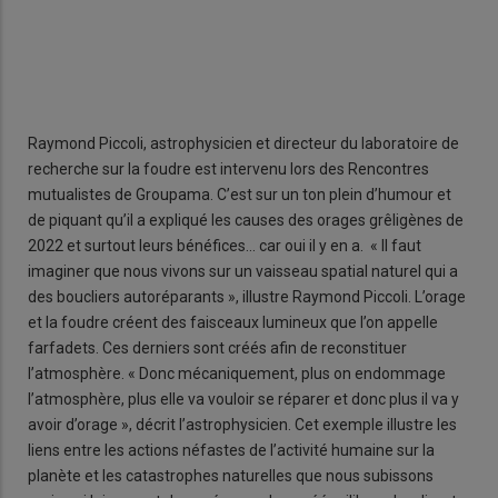
Raymond Piccoli, astrophysicien et directeur du laboratoire de
recherche sur la foudre est intervenu lors des Rencontres
mutualistes de Groupama. C’est sur un ton plein d’humour et
de piquant qu’il a expliqué les causes des orages grêligènes de
2022 et surtout leurs bénéfices… car oui il y en a. « Il faut
imaginer que nous vivons sur un vaisseau spatial naturel qui a
des boucliers autoréparants », illustre Raymond Piccoli. L’orage
et la foudre créent des faisceaux lumineux que l’on appelle
farfadets. Ces derniers sont créés afin de reconstituer
l’atmosphère. « Donc mécaniquement, plus on endommage
l’atmosphère, plus elle va vouloir se réparer et donc plus il va y
avoir d’orage », décrit l’astrophysicien. Cet exemple illustre les
liens entre les actions néfastes de l’activité humaine sur la
planète et les catastrophes naturelles que nous subissons