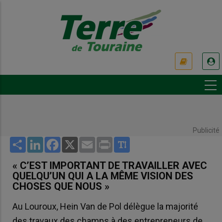
Aller
au
contenu
principal
USER
ACCOUNT
MENU
Publicité
Share
LinkedIn
Facebook
X
Email
Print
« C’EST IMPORTANT DE TRAVAILLER AVEC
QUELQU’UN QUI A LA MÊME VISION DES
CHOSES QUE NOUS »
Au Louroux, Hein Van de Pol délègue la majorité
des travaux des champs à des entrepreneurs de