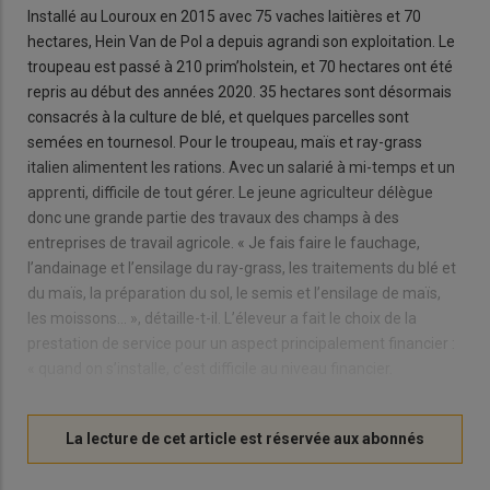
Installé au Louroux en 2015 avec 75 vaches laitières et 70
hectares, Hein Van de Pol a depuis agrandi son exploitation. Le
troupeau est passé à 210 prim’holstein, et 70 hectares ont été
repris au début des années 2020. 35 hectares sont désormais
consacrés à la culture de blé, et quelques parcelles sont
semées en tournesol. Pour le troupeau, maïs et ray-grass
italien alimentent les rations. Avec un salarié à mi-temps et un
apprenti, difficile de tout gérer. Le jeune agriculteur délègue
donc une grande partie des travaux des champs à des
entreprises de travail agricole. « Je fais faire le fauchage,
l’andainage et l’ensilage du ray-grass, les traitements du blé et
du maïs, la préparation du sol, le semis et l’ensilage de maïs,
les moissons… », détaille-t-il. L’éleveur a fait le choix de la
prestation de service pour un aspect principalement financier :
« quand on s’installe, c’est difficile au niveau financier.