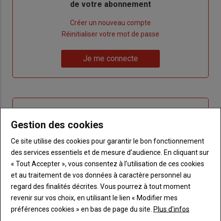
de votre abonnement
Lien
Créer un nouveau compte
"Créer
Lien
Réinitialiser votre mot de passe
un
"Réinitialiser
Lien
nouveau
votre
Je me connecte
"Je
compte"
mot
me
de
connecte"
passe"
Sous-
Vous n'êtes pas abonné(e)
titre
TITRE
CRÉEZ UN COMPTE
Gestion des cookies
Ce site utilise des cookies pour garantir le bon fonctionnement
Body
Choisissez votre formule et créez votre
des services essentiels et de mesure d’audience. En cliquant sur
compte pour accéder à tout Terre de
« Tout Accepter », vous consentez à l’utilisation de ces cookies
Touraine.
et au traitement de vos données à caractère personnel au
regard des finalités décrites. Vous pourrez à tout moment
Lien
Créez un compte
revenir sur vos choix, en utilisant le lien « Modifier mes
préférences cookies » en bas de page du site.
Plus d'infos