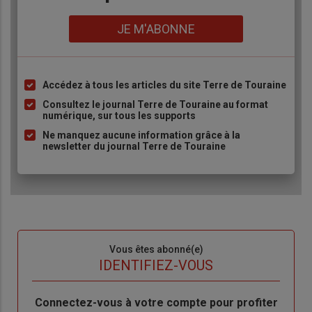
Lien
JE M'ABONNE
Accédez à tous les articles du site Terre de Touraine
Liste
à
Consultez le journal Terre de Touraine au format
numérique, sur tous les supports
puce
Ne manquez aucune information grâce à la
newsletter du journal Terre de Touraine
Sous-
Vous êtes abonné(e)
titre
TITRE
IDENTIFIEZ-VOUS
Body
Connectez-vous à votre compte pour profiter