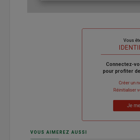
Sous-
Vous êt
titre
TITRE
IDENTI
Body
Connectez-vo
pour profiter 
Lien
Créer un 
"Créer
Lien
Réinitialiser
un
"Réinitialiser
Lien
nouveau
votre
Je me
"Je
compte"
mot
me
de
connecte"
passe"
VOUS AIMEREZ AUSSI