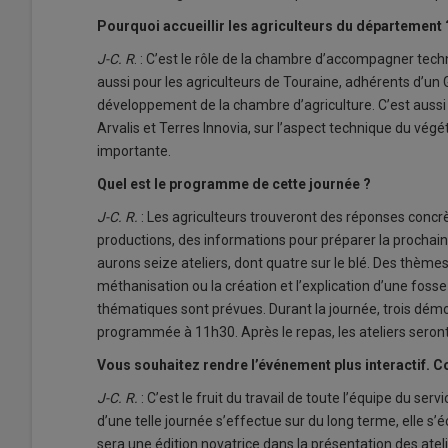
Pourquoi accueillir les agriculteurs du département 
J-C. R
. : C’est le rôle de la chambre d’accompagner tech
aussi pour les agriculteurs de Touraine, adhérents d’un
développement de la chambre d’agriculture. C’est auss
Arvalis et Terres Innovia, sur l’aspect technique du végé
importante.
Quel est le programme de cette journée ?
J-C. R.
: Les agriculteurs trouveront des réponses concrè
productions, des informations pour préparer la prochain
aurons seize ateliers, dont quatre sur le blé. Des thèmes 
méthanisation ou la création et l’explication d’une fos
thématiques sont prévues. Durant la journée, trois démo
programmée à 11h30. Après le repas, les ateliers seront 
Vous souhaitez rendre l’événement plus interactif. C
J-C. R.
: C’est le fruit du travail de toute l’équipe du s
d’une telle journée s’effectue sur du long terme, elle s
sera une édition novatrice dans la présentation des atel