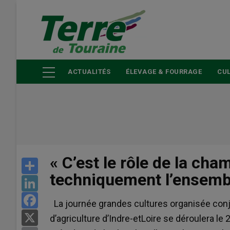
Aller
au
contenu
principal
ACTUALITÉS
ÉLEVAGE & FOURRAGE
CUL
« C’est le rôle de la c
Share
techniquement l’ensembl
LinkedIn
Facebook
La journée grandes cultures organisée conj
X
d’agriculture d’Indre-etLoire se déroulera le