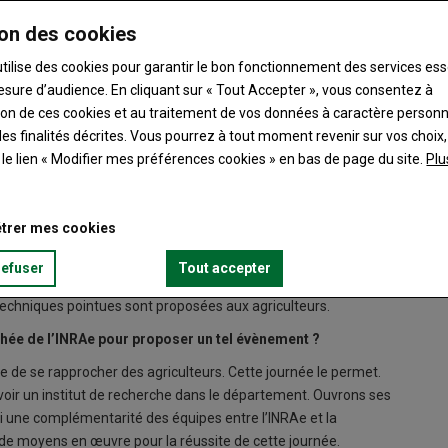
on des cookies
utilise des cookies pour garantir le bon fonctionnement des services ess
esure d’audience. En cliquant sur « Tout Accepter », vous consentez à
ation de ces cookies et au traitement de vos données à caractère person
es finalités décrites. Vous pourrez à tout moment revenir sur vos choix,
t le lien « Modifier mes préférences cookies » en bas de page du site.
Plu
riculture conduisent-ils des expérimentations communes ?
trer mes cookies
 la chambre d’agriculture et l’INRAe de Nouzilly remonte à
y a aucune raison de penser que ce partenariat s’arrête.
refuser
Tout accepter
ns. Il n’y a pas forcément de nouveautés chaque année. Et puis
techniques pointues sont proposées aux agriculteurs.
chée de l’INRAe pour proposer un tel évènement ?
Ae de se rapprocher des agriculteurs. Cette journée le permet.
avoir un institut de recherche dans le département. Ouvrons ses
i une complémentarité des équipes entre l’INRAe et la
 de moyens en œuvre pour la réussite de cette journée.