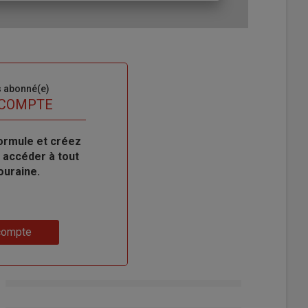
s abonné(e)
 COMPTE
ormule et créez
 accéder à tout
ouraine.
compte