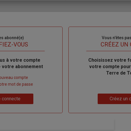
es abonné(e)
Sous-
Vous n'êtes pa
titre
FIEZ-VOUS
TITRE
CRÉEZ UN
us à votre compte
Body
Choisissez votre f
de votre abonnement
votre compte pour
Terre de T
nouveau compte
 votre mot de passe
Lien
 connecte
Créez un 