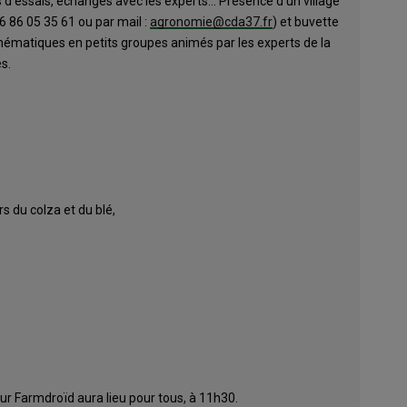
d’essais, échanges avec les experts… Présence d’un village
6 86 05 35 61 ou par mail :
agronomie@cda37.fr
) et buvette
hématiques en petits groupes animés par les experts de la
s.
rs du colza et du blé,
ur Farmdroïd aura lieu pour tous, à 11h30.