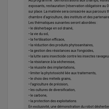
Au programme : démonstrations aux champs, visites 
exposants, restauration (réservation obligatoire au 0
sur place. La matinée sera consacrée aux parcours t
chambre d’agriculture, des instituts et des partenaire
Les thématiques suivantes seront abordées :
• le désherbage en sol drainé,
• la vie du sol,
• la fertilisation efficace,
• la réduction des produits phytosanitaires,
• la gestion des résistances aux fongicides,
• la lutte sans insecticide contre les insectes ravageu
• la résistance à la sécheresse,
• la réussite des implantations,
• limiter la phytotoxicité liée aux traitements,
• le choix des méteils grains,
• l’agriculture de précision,
• les cultures de diversification,
• le carbone,
• la protection des exploitations.
En exclusivité, une démonstration du robot désherbe