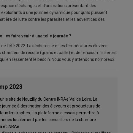
r un espace d’échanges et d’animations présentant des
es exploitants à une journée dynamique pour qu’ils puissent
atière de lutte contre les parasites et les adventices des
 les faire venir à une telle journée ?
at de l’été 2022. La sécheresse et les températures élevées
antiers de récolte (grains et paille) et de fenaison. Ils seront
 qui en ressentent le besoin. Nous vous y attendons nombreux.
amp 2023
ur le site de Nouzilly du Centre INRAe Val de Loire. La
e journée à destination des éleveurs et producteurs de
taux limitrophes. La plateforme d’essais permettra à
menés localement par les conseillers de la chambre
ia et INRAe.