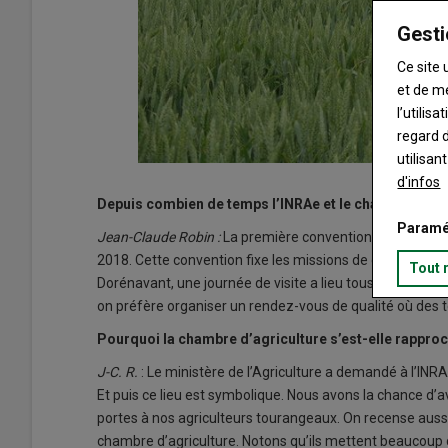
Gesti
Ce site 
et de m
l’utilis
regard d
utilisan
d'infos
Depuis combien de temps l’INRAe et le chambre d’ag
Paramé
Jean-Claude Robin :
La première convention signée entre
2018. Cette convention fixe les missions de chacun. Il n’
Tout 
Dorénavant, une journée de visite a lieu tous les deux a
on préfère organiser un rendez-vous de qualité où des 
Pourquoi la chambre d’agriculture s’est-elle rappro
J-C. R.
: Le ministère de l’Agriculture a demandé à l’INR
Et puis ce lieu est symbolique. Nous avons la chance d’
portes à nos agriculteurs tourangeaux. On recense auss
chambre d’agriculture. Notons qu’ils mettent beaucoup