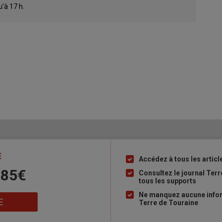
u’à 17 h.
E
Accédez à tous les articl
Liste
 85€
à
Consultez le journal Ter
tous les supports
puce
Ne manquez aucune inform
E
Terre de Touraine