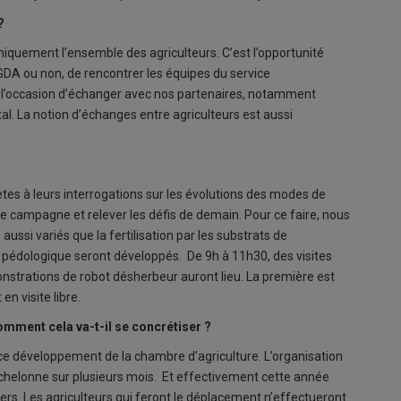
?
niquement l’ensemble des agriculteurs. C’est l’opportunité
 GDA ou non, de rencontrer les équipes du service
i l’occasion d’échanger avec nos partenaires, notamment
tal. La notion d’échanges entre agriculteurs est aussi
tes à leurs interrogations sur les évolutions des modes de
e campagne et relever les défis de demain. Pour ce faire, nous
aussi variés que la fertilisation par les substrats de
se pédologique seront développés. De 9h à 11h30, des visites
nstrations de robot désherbeur auront lieu. La première est
en visite libre.
omment cela va-t-il se concrétiser ?
ervice développement de la chambre d’agriculture. L’organisation
’échelonne sur plusieurs mois. Et effectivement cette année
iers. Les agriculteurs qui feront le déplacement n’effectueront