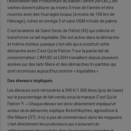
l’Association des Producteurs du Bassin Centre (APLBC), les
vaches doivent pâturer au moins 3 mois de l’année et être
nourries avec des fourrages locaux (à moins de 100 km de
l’élevage), riches en oméga 3 et sans OGM ni huile de palme.
C’est la laiterie de Saint-Denis de l’Hôtel (45) qui collecte et
transforme ce lait équitable. Elle est active dans la démarche
et même moteur, puisque c’est elle qui a construit cette
démarche avec C’est Qui le Patron ?! sur la partie lait de
consommation. L’APLBC et LSDH travaillent depuis plusieurs
années sur des laits filière et des démarches tri-partites qui
sont reconnues aujourd’hui comme « équitables ».
Des éleveurs impliqués
Les éleveurs sont rémunérés à 390 €/1 000 litres (prix de base)
sur le pourcentage de lait vendu sous la marque C’est Qui le
Patron ?!.
« Chaque éleveur est donc directement impliqué et
acteur de la démarche,
explique Astrid Nuytten, agricultrice à
Ste-Maure (37).
Il n’y a pas de commerciaux dans les magasins,
c’est directement les producteurs qui s’assurent du
référencement des produits dans les magasins (grandes et