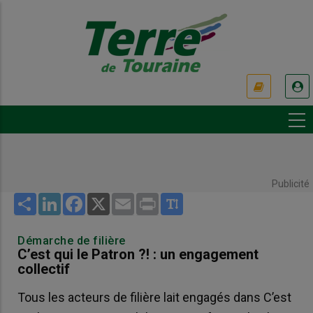
Aller
au
contenu
principal
USER
ACCOUNT
MENU
Publicité
Share
LinkedIn
Facebook
X
Email
Print
Démarche de filière
C’est qui le Patron ?! : un engagement
collectif
Tous les acteurs de filière lait engagés dans C’est