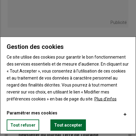
Publicité
Gestion des cookies
TITRE
JE M'ABONNE
Ce site utilise des cookies pour garantir le bon fonctionnement
des services essentiels et de mesure d’audience. En cliquant sur
Body
A partir de 85€
« Tout Accepter », vous consentez à l’utilisation de ces cookies
et au traitement de vos données à caractère personnel au
Lien
JE M'ABONNE
regard des finalités décrites. Vous pourrez à tout moment
revenir sur vos choix, en utilisant le lien « Modifier mes
préférences cookies » en bas de page du site.
Plus d'infos
Accédez à tous les articles du site Terre de Touraine
Liste
Paramétrer mes cookies
à
Consultez le journal Terre de Touraine au format
numérique, sur tous les supports
puce
Tout refuser
Tout accepter
Ne manquez aucune information grâce à la
newsletter du journal Terre de Touraine