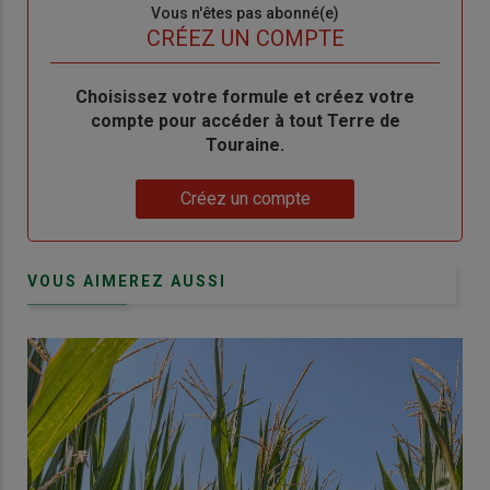
Sous-
Vous n'êtes pas abonné(e)
titre
TITRE
CRÉEZ UN COMPTE
Body
Choisissez votre formule et créez votre
compte pour accéder à tout Terre de
Touraine.
Lien
Créez un compte
VOUS AIMEREZ AUSSI