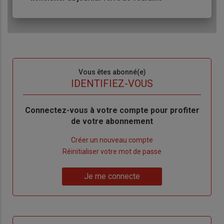
Sous-
Vous êtes abonné(e)
titre
TITRE
IDENTIFIEZ-VOUS
Body
Connectez-vous à votre compte pour profiter
de votre abonnement
Lien
Créer un nouveau compte
"Créer
Lien
Réinitialiser votre mot de passe
un
"Réinitialiser
Lien
nouveau
votre
Je me connecte
"Je
compte"
mot
me
de
connecte"
passe"