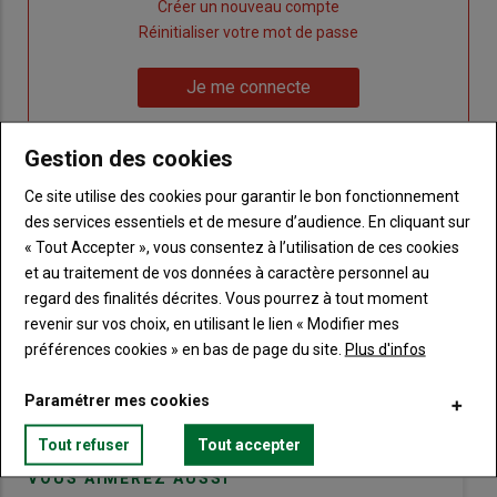
Lien
Créer un nouveau compte
"Créer
Lien
Réinitialiser votre mot de passe
un
"Réinitialiser
Lien
nouveau
votre
Je me connecte
"Je
compte"
mot
me
de
Gestion des cookies
connecte"
passe"
Ce site utilise des cookies pour garantir le bon fonctionnement
Sous-
Vous n'êtes pas abonné(e)
des services essentiels et de mesure d’audience. En cliquant sur
titre
TITRE
CRÉEZ UN COMPTE
« Tout Accepter », vous consentez à l’utilisation de ces cookies
et au traitement de vos données à caractère personnel au
Body
Choisissez votre formule et créez votre
regard des finalités décrites. Vous pourrez à tout moment
compte pour accéder à tout Terre de
revenir sur vos choix, en utilisant le lien « Modifier mes
Touraine.
préférences cookies » en bas de page du site.
Plus d'infos
Lien
Créez un compte
Paramétrer mes cookies
Tout refuser
Tout accepter
VOUS AIMEREZ AUSSI