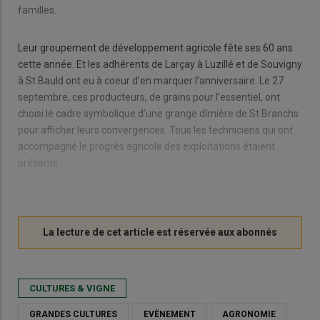
familles.
Leur groupement de développement agricole fête ses 60 ans
cette année. Et les adhérents de Larçay à Luzillé et de Souvigny
à St Bauld ont eu à coeur d’en marquer l’anniversaire. Le 27
septembre, ces producteurs, de grains pour l’essentiel, ont
choisi le cadre symbolique d’une grange dîmière de St Branchs
pour afficher leurs convergences. Tous les techniciens qui ont
accompagné le progrès agricole des exploitations étaient
présents.
CULTURES & VIGNE
GRANDES CULTURES
EVÈNEMENT
AGRONOMIE