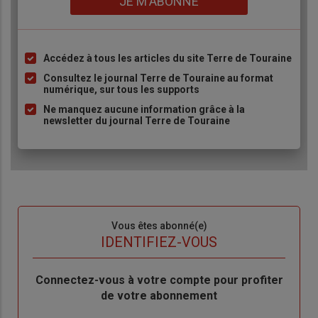
JE M'ABONNE
Accédez à tous les articles du site Terre de Touraine
Liste
à
Consultez le journal Terre de Touraine au format
numérique, sur tous les supports
puce
Ne manquez aucune information grâce à la
newsletter du journal Terre de Touraine
Sous-
Vous êtes abonné(e)
titre
TITRE
IDENTIFIEZ-VOUS
Body
Connectez-vous à votre compte pour profiter
de votre abonnement