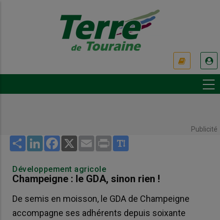
Aller
au
contenu
principal
USER
ACCOUNT
MENU
Publicité
Share
LinkedIn
Facebook
X
Email
Print
Développement agricole
Champeigne : le GDA, sinon rien !
De semis en moisson, le GDA de Champeigne
accompagne ses adhérents depuis soixante