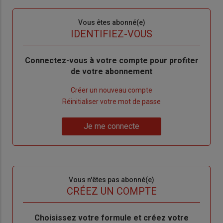
Sous-
Vous êtes abonné(e)
titre
TITRE
IDENTIFIEZ-VOUS
Body
Connectez-vous à votre compte pour profiter
de votre abonnement
Lien
Créer un nouveau compte
"Créer
Lien
Réinitialiser votre mot de passe
un
"Réinitialiser
Lien
nouveau
votre
Je me connecte
"Je
compte"
mot
me
de
connecte"
passe"
Sous-
Vous n'êtes pas abonné(e)
titre
TITRE
CRÉEZ UN COMPTE
Body
Choisissez votre formule et créez votre