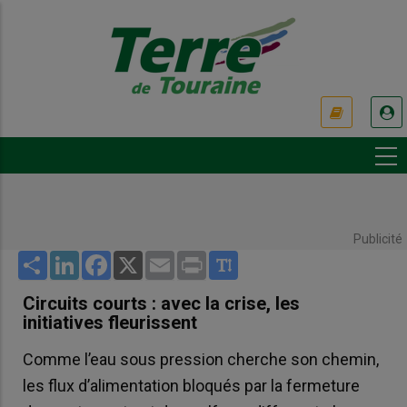
Aller
au
contenu
principal
USER
ACCOUNT
MENU
Publicité
Share
LinkedIn
Facebook
X
Email
Print
Circuits courts : avec la crise, les
initiatives fleurissent
Comme l’eau sous pression cherche son chemin,
les flux d’alimentation bloqués par la fermeture