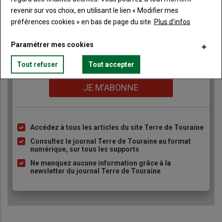
revenir sur vos choix, en utilisant le lien « Modifier mes
préférences cookies » en bas de page du site.
Plus d'infos
TITRE
JE M'ABONNE
Paramétrer mes cookies
Body
A partir de 85€
Tout refuser
Tout accepter
Lien
JE M'ABONNE
Accédez à tous les articles du site Terre de Touraine
Liste
à
Consultez le journal Terre de Touraine au format
numérique, sur tous les supports
puce
Ne manquez aucune information grâce à la
newsletter du journal Terre de Touraine