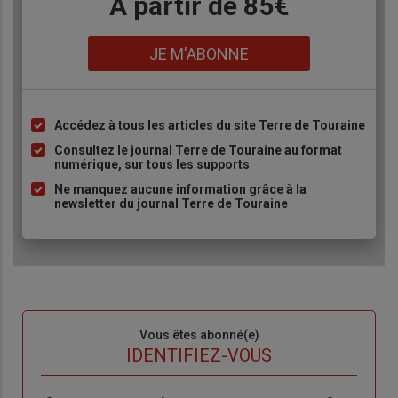
Body
A partir de 85€
Lien
JE M'ABONNE
Accédez à tous les articles du site Terre de Touraine
Liste
à
Consultez le journal Terre de Touraine au format
numérique, sur tous les supports
puce
Ne manquez aucune information grâce à la
newsletter du journal Terre de Touraine
Sous-
Vous êtes abonné(e)
titre
TITRE
IDENTIFIEZ-VOUS