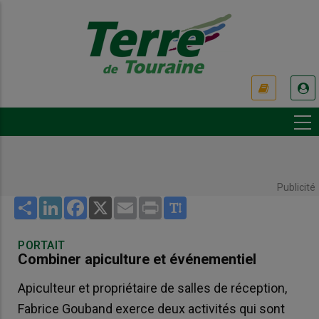
Aller
au
contenu
principal
USER
ACCOUNT
MENU
Publicité
Share
LinkedIn
Facebook
X
Email
Print
PORTAIT
Combiner apiculture et événementiel
Apiculteur et propriétaire de salles de réception,
Fabrice Gouband exerce deux activités qui sont