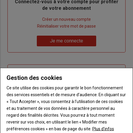
Body
Connectez-vous à votre compte pour profiter
de votre abonnement
Lien
Créer un nouveau compte
"Créer
Lien
Réinitialiser votre mot de passe
un
"Réinitialiser
Lien
nouveau
votre
Je me connecte
"Je
compte"
mot
me
de
connecte"
passe"
Sous-
Vous n'êtes pas abonné(e)
Gestion des cookies
titre
TITRE
CRÉEZ UN COMPTE
Ce site utilise des cookies pour garantir le bon fonctionnement
des services essentiels et de mesure d’audience. En cliquant sur
Body
Choisissez votre formule et créez votre
« Tout Accepter », vous consentez à l’utilisation de ces cookies
compte pour accéder à tout Terre de
Touraine.
et au traitement de vos données à caractère personnel au
regard des finalités décrites. Vous pourrez à tout moment
Lien
revenir sur vos choix, en utilisant le lien « Modifier mes
Créez un compte
préférences cookies » en bas de page du site.
Plus d'infos