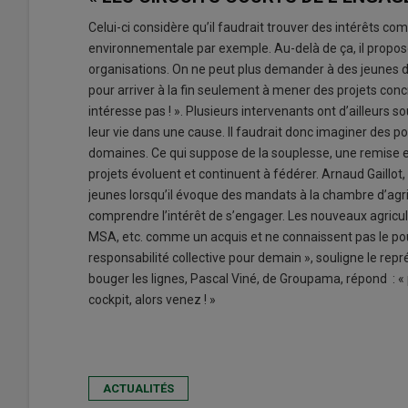
Celui-ci considère qu’il faudrait trouver des intérêts 
environnementale par exemple. Au-delà de ça, il propose
organisations. On ne peut plus demander à des jeunes d
pour arriver à la fin seulement à mener des projets concre
intéresse pas ! ». Plusieurs intervenants ont d’ailleurs s
leur vie dans une cause. Il faudrait donc imaginer des p
domaines. Ce qui suppose de la souplesse, une remise e
projets évoluent et continuent à fédérer. Arnaud Gaillot, 
jeunes lorsqu’il évoque des mandats à la chambre d’agric
comprendre l’intérêt de s’engager. Les nouveaux agricult
MSA, etc. comme un acquis et ne connaissent pas le pou
responsabilité collective pour demain », souligne le repré
bouger les lignes, Pascal Viné, de Groupama, répond : « po
cockpit, alors venez ! »
ACTUALITÉS