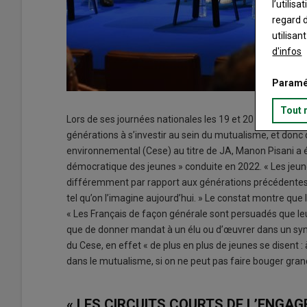
l’utilis
regard d
utilisan
d'infos
Paramé
Tout 
Lors de ses journées nationales les 19 et 20 octobre à T
générations à s’investir au sein du mutualisme, et don
environnemental (Cese) au titre de JA, Manon Pisani a 
démocratique des jeunes » conduite en 2022. « Les jeunes
différemment par rapport aux générations précédentes, 
tel qu’on l’imagine aujourd’hui. » Le constat montre que 
« Les Français de façon générale sont persuadés que leur
que de donner mandat à un élu ou d’œuvrer dans un syndic
du Cese, en effet « de plus en plus de jeunes se disent : 
dans le mutualisme, si on ne peut pas faire bouger gra
« LES CIRCUITS COURTS DE L’ENGA