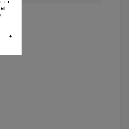
nel au
 en
s