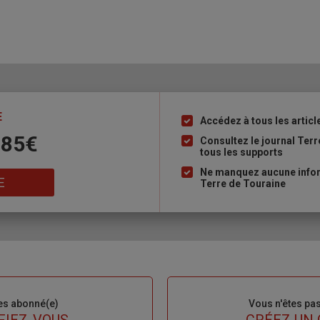
E
Accédez à tous les articl
Liste
 85€
à
Consultez le journal Ter
tous les supports
puce
Ne manquez aucune inform
E
Terre de Touraine
es abonné(e)
Sous-
Vous n'êtes pa
titre
FIEZ-VOUS
TITRE
CRÉEZ UN