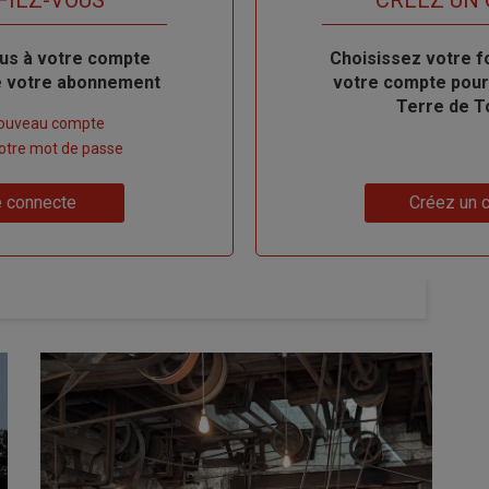
us à votre compte
Body
Choisissez votre f
de votre abonnement
votre compte pour
Terre de T
nouveau compte
 votre mot de passe
Lien
 connecte
Créez un 