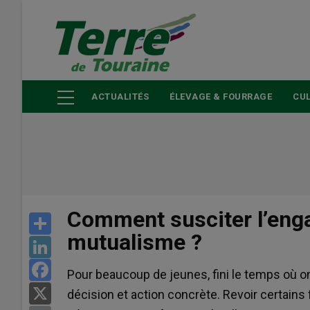
Aller
au
contenu
principal
ACTUALITÉS
ÉLEVAGE & FOURRAGE
CUL
Comment susciter l’eng
Share
mutualisme ?
LinkedIn
Facebook
Pour beaucoup de jeunes, fini le temps où on 
X
décision et action concrète. Revoir certai