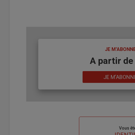
TITRE
JE M'ABONN
Body
A partir de
Lien
JE M'ABONN
Sous-
Vous êt
titre
TITRE
IDENTI