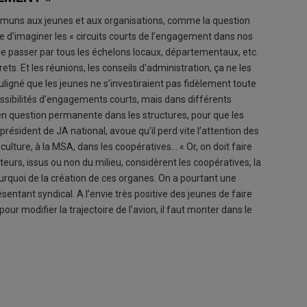
communs aux jeunes et aux organisations, comme la question
 d’imaginer les « circuits courts de l’engagement dans nos
e passer par tous les échelons locaux, départementaux, etc.
ts. Et les réunions, les conseils d’administration, ça ne les
ouligné que les jeunes ne s’investiraient pas fidèlement toute
ossibilités d’engagements courts, mais dans différents
n question permanente dans les structures, pour que les
président de JA national, avoue qu’il perd vite l’attention des
ulture, à la MSA, dans les coopératives… « Or, on doit faire
eurs, issus ou non du milieu, considèrent les coopératives, la
rquoi de la création de ces organes. On a pourtant une
sentant syndical. A l’envie très positive des jeunes de faire
ur modifier la trajectoire de l’avion, il faut monter dans le