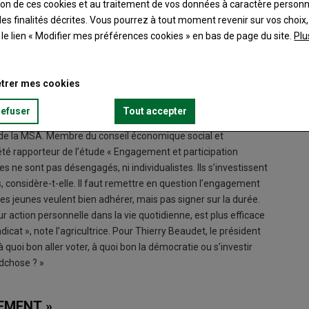
ation de ces cookies et au traitement de vos données à caractère person
es finalités décrites. Vous pourrez à tout moment revenir sur vos choix,
t le lien « Modifier mes préférences cookies » en bas de page du site.
Plu
trer mes cookies
refuser
Tout accepter
ours, la MSA a planché sur les moyens d’inciter les jeunes
c de la MSA. Membre du conseil économique social et
été rapporteur de l’étude « Engagement et participation
 ne sont pas désengagés, ni individualistes. Ils s’investissent
considère-t-elle. Il faut remettre en question l’engagement
les jeunes veulent bien adhérer, mais pas signer sur la durée.
 action personnelle dans la vie quotidienne, est plus efficace
at », note l’agricultrice. Pour Thierry Beaudet, le président
à quoi bon aller voter, à quoi bon la démocratie ou s’investir
ndchose ? »
GEMENT »