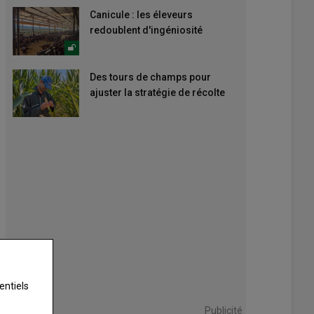
Canicule : les éleveurs
redoublent d'ingéniosité
Des tours de champs pour
ajuster la stratégie de récolte
entiels
Publicité