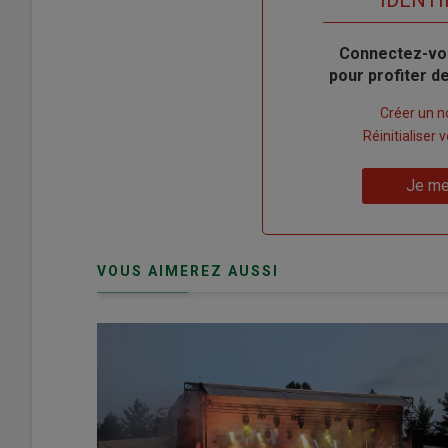
Body
Connectez-vo
pour profiter 
Lien
Créer un 
"Créer
Lien
Réinitialiser
un
"Réinitialiser
Lien
nouveau
votre
Je me
"Je
compte"
mot
me
de
connecte"
passe"
VOUS AIMEREZ AUSSI