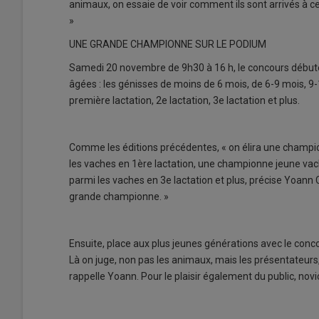
animaux, on essaie de voir comment ils sont arrivés à c
»
UNE GRANDE CHAMPIONNE SUR LE PODIUM
Samedi 20 novembre de 9h30 à 16 h, le concours débutera
âgées : les génisses de moins de 6 mois, de 6-9 mois, 9
première lactation, 2e lactation, 3e lactation et plus.
Comme les éditions précédentes, « on élira une champ
les vaches en 1ère lactation, une championne jeune vac
parmi les vaches en 3e lactation et plus, précise Yoann
grande championne. »
Ensuite, place aux plus jeunes générations avec le conco
Là on juge, non pas les animaux, mais les présentateurs,
rappelle Yoann. Pour le plaisir également du public, nov