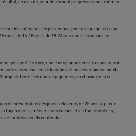
e résultat, on discute, pour finalement progresser nous-mêmes.
 par les catégories les plus jeunes, pour aller jusqu’aux plus
-15 mois, de 15-18 mois, de 18-24 mois, puis les vaches en
ionne génisse 6-24 mois, une championne génisse espoir parmi
he parmi les vaches en 2e lactation, et une championne adulte
 Champion. Parmi ces quatre gagnantes, on choisira en n la
urs de présentation des jeunes éleveurs, de 25 ans au plus. «
 la façon dont ils mènent leurs vaches et les font marcher »,
ices et professionnels confondus.