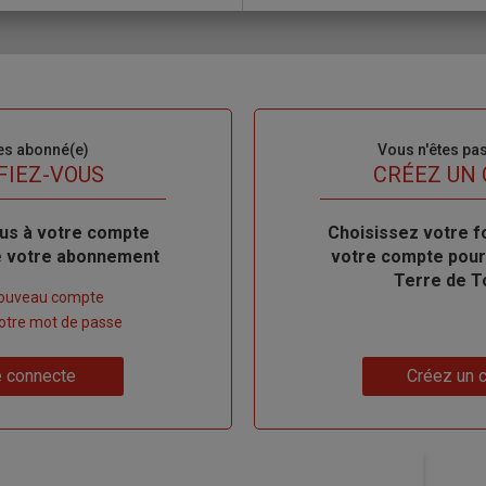
es abonné(e)
Sous-
Vous n'êtes pa
titre
FIEZ-VOUS
TITRE
CRÉEZ UN
us à votre compte
Body
Choisissez votre f
de votre abonnement
votre compte pour
Terre de T
nouveau compte
 votre mot de passe
Lien
 connecte
Créez un 