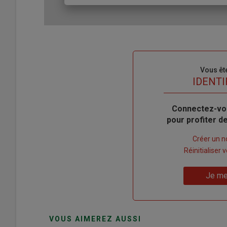
Sous-
Vous êt
titre
TITRE
IDENTI
Body
Connectez-vo
pour profiter 
Lien
Créer un 
"Créer
Lien
Réinitialiser
un
"Réinitialiser
Lien
nouveau
votre
Je me
"Je
compte"
mot
me
de
connecte"
passe"
VOUS AIMEREZ AUSSI