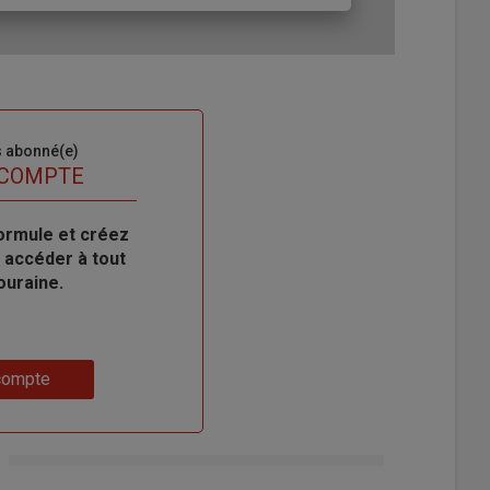
s abonné(e)
 COMPTE
ormule et créez
 accéder à tout
ouraine.
compte