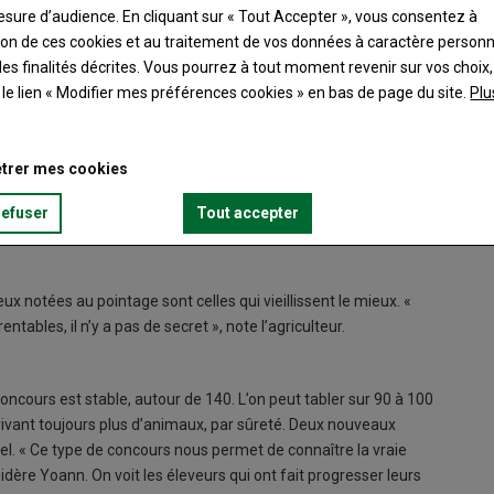
esure d’audience. En cliquant sur « Tout Accepter », vous consentez à
ation de ces cookies et au traitement de vos données à caractère person
es finalités décrites. Vous pourrez à tout moment revenir sur vos choix,
t le lien « Modifier mes préférences cookies » en bas de page du site.
Plu
 référent départemental pour l’organisation du concours de
trer mes cookies
mme « le moyen de voir le fruit de notre travail, du temps
bée financière, mais « c’est une reconnaissance en tant que
refuser
Tout accepter
moi c’est un plaisir de travailler avec de beaux animaux. »
eux notées au pointage sont celles qui vieillissent le mieux. «
tables, il n’y a pas de secret », note l’agriculteur.
oncours est stable, autour de 140. L’on peut tabler sur 90 à 100
crivant toujours plus d’animaux, par sûreté. Deux nouveaux
pel. « Ce type de concours nous permet de connaître la vraie
dère Yoann. On voit les éleveurs qui ont fait progresser leurs