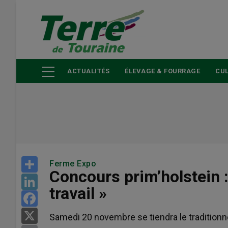
Aller
au
contenu
principal
ACTUALITÉS
ÉLEVAGE & FOURRAGE
CUL
Share
Ferme Expo
Concours prim’holstein : 
LinkedIn
travail »
Facebook
X
Samedi 20 novembre se tiendra le traditionn