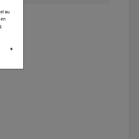
nel au
 en
s