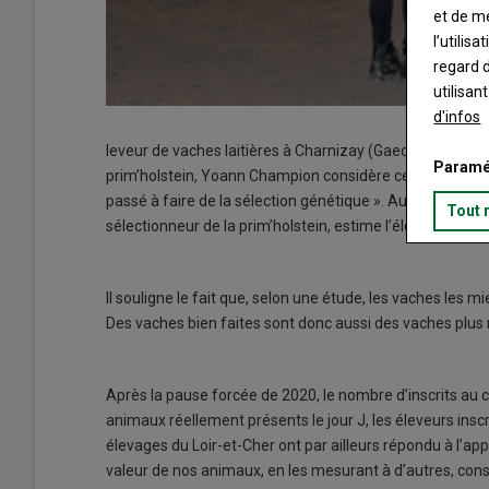
et de m
l’utilis
regard d
utilisan
d'infos
leveur de vaches laitières à Charnizay (Gaec Raguin) et
Paramé
prim’holstein, Yoann Champion considère ce concours co
passé à faire de la sélection génétique ». Aucune retom
Tout 
sélectionneur de la prim’holstein, estime l’éleveur. Pour 
Il souligne le fait que, selon une étude, les vaches les mi
Des vaches bien faites sont donc aussi des vaches plus ren
Après la pause forcée de 2020, le nombre d’inscrits au c
animaux réellement présents le jour J, les éleveurs ins
élevages du Loir-et-Cher ont par ailleurs répondu à l’ap
valeur de nos animaux, en les mesurant à d’autres, consi