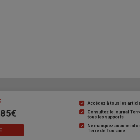
E
Accédez à tous les articl
Liste
 85€
à
Consultez le journal Ter
tous les supports
puce
Ne manquez aucune inform
E
Terre de Touraine