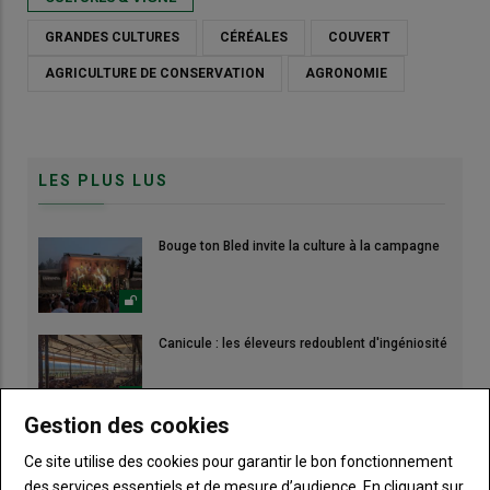
GRANDES CULTURES
CÉRÉALES
COUVERT
AGRICULTURE DE CONSERVATION
AGRONOMIE
LES PLUS LUS
Bouge ton Bled invite la culture à la campagne
Canicule : les éleveurs redoublent d'ingéniosité
Gestion des cookies
Des tours de champs pour ajuster la stratégie
de récolte
Ce site utilise des cookies pour garantir le bon fonctionnement
des services essentiels et de mesure d’audience. En cliquant sur