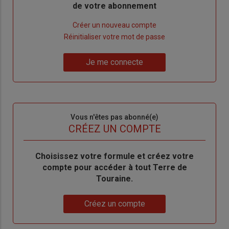
de votre abonnement
Lien
Créer un nouveau compte
"Créer
Lien
Réinitialiser votre mot de passe
un
"Réinitialiser
Lien
nouveau
votre
Je me connecte
"Je
compte"
mot
me
de
connecte"
passe"
Sous-
Vous n'êtes pas abonné(e)
titre
TITRE
CRÉEZ UN COMPTE
Body
Choisissez votre formule et créez votre
compte pour accéder à tout Terre de
Touraine.
Lien
Créez un compte