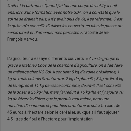
limitent la battance. Quand j’ai fait une coupe de sol il y a huit
ans, lors d’une formation avec notre GDA, on a constaté que le
sol ne se drainait plus, il n’y avait plus de vie, il se refermait. C’est
là qu’on m’a conseillé d’utiliser les couverts, en plus de passer au
semis direct et d’amender mes parcelles »
, raconte Jean-
François Varvou.
L’agriculteur a essayé différents couverts.
« Avec le groupe et
grâce à Mathieu Loos de la chambre d’agriculture, on a fait faire
un mélange chez VG Sol. Il contient 5 kg d’avoine brésilienne, 1
kg de radis chinois Structurator, 2 kg de phacélie, 3 kg de lin, 4 kg
de fenugrec et 11 kg de vesce commune, décrit-il. Il est conseillé
de le doser à 25 kg/ ha, mais j’ai réduit à 15 kg/ha et j’y ajoute 70
kg de féverole d’hiver que je produis moi-même, pour une
question d’économie et pour bien structurer le sol. »
Un coût de
45 euros à l’hectare selon le céréalier, auxquels il faut ajouter
4,5 litres de fioul à l’hectare pour l’implantation.