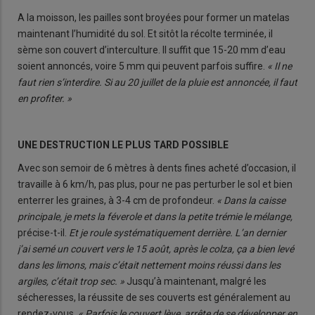
A la moisson, les pailles sont broyées pour former un matelas
maintenant l’humidité du sol. Et sitôt la récolte terminée, il
sème son couvert d’interculture. Il suffit que 15-20 mm d’eau
soient annoncés, voire 5 mm qui peuvent parfois suffire.
« Il ne
faut rien s’interdire. Si au 20 juillet de la pluie est annoncée, il faut
en profiter. »
UNE DESTRUCTION LE PLUS TARD POSSIBLE
Avec son semoir de 6 mètres à dents fines acheté d’occasion, il
travaille à 6 km/h, pas plus, pour ne pas perturber le sol et bien
enterrer les graines, à 3-4 cm de profondeur.
« Dans la caisse
principale, je mets la féverole et dans la petite trémie le mélange,
précise-t-il.
Et je roule systématiquement derrière. L’an dernier
j’ai semé un couvert vers le 15 août, après le colza, ça a bien levé
dans les limons, mais c’était nettement moins réussi dans les
argiles, c’était trop sec. »
Jusqu’à maintenant, malgré les
sécheresses, la réussite de ses couverts est généralement au
rendez-vous.
« Parfois le couvert lève, arrête de se développer en