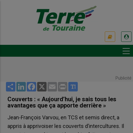
Aller
au
contenu
principal
USER
ACCOUNT
MENU
Publicité
Share
LinkedIn
Facebook
X
Email
Print
Couverts : « Aujourd’hui, je sais tous les
avantages que ça apporte derrière »
Jean-François Varvou, en TCS et semis direct, a
appris à apprivoiser les couverts d’intercultures. Il