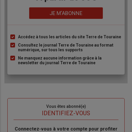
Lien
JE M'ABONNE
Accédez à tous les articles du site Terre de Touraine
Liste
à
Consultez le journal Terre de Touraine au format
numérique, sur tous les supports
puce
Ne manquez aucune information grâce à la
newsletter du journal Terre de Touraine
Sous-
Vous êtes abonné(e)
titre
TITRE
IDENTIFIEZ-VOUS
Body
Connectez-vous à votre compte pour profiter