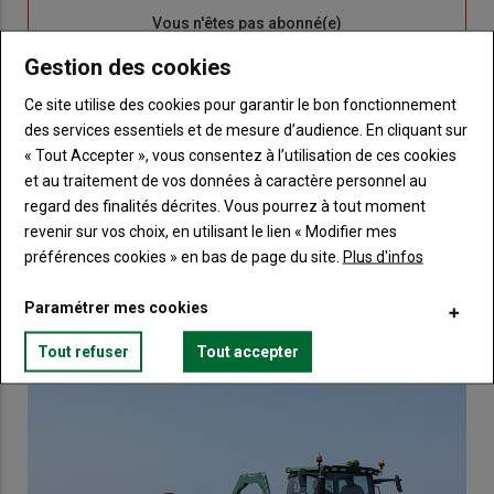
Sous-
Vous n'êtes pas abonné(e)
titre
TITRE
CRÉEZ UN COMPTE
Gestion des cookies
Ce site utilise des cookies pour garantir le bon fonctionnement
Body
Choisissez votre formule et créez votre
des services essentiels et de mesure d’audience. En cliquant sur
compte pour accéder à tout Terre de
« Tout Accepter », vous consentez à l’utilisation de ces cookies
Touraine.
et au traitement de vos données à caractère personnel au
Lien
regard des finalités décrites. Vous pourrez à tout moment
Créez un compte
revenir sur vos choix, en utilisant le lien « Modifier mes
préférences cookies » en bas de page du site.
Plus d'infos
VOUS AIMEREZ AUSSI
Paramétrer mes cookies
Tout refuser
Tout accepter