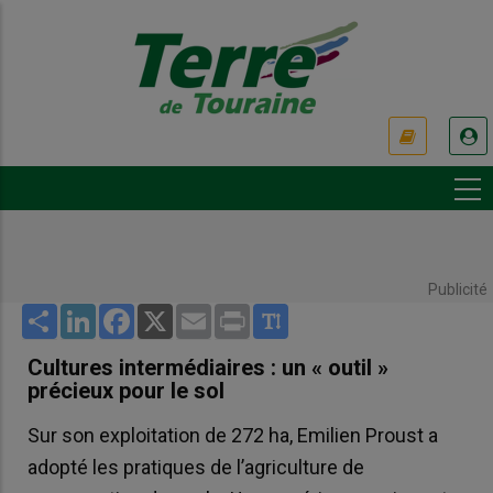
Aller
au
contenu
principal
USER
ACCOUNT
MENU
Publicité
Share
LinkedIn
Facebook
X
Email
Print
Cultures intermédiaires : un « outil »
précieux pour le sol
Sur son exploitation de 272 ha, Emilien Proust a
adopté les pratiques de l’agriculture de