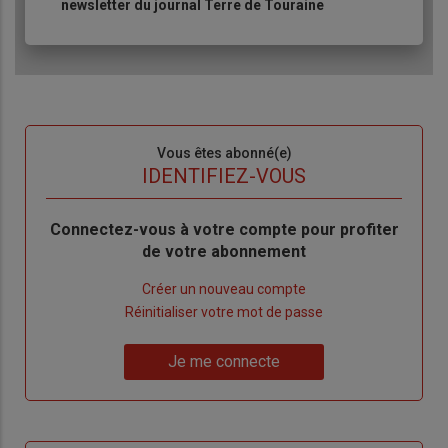
newsletter du journal Terre de Touraine
Sous-
Vous êtes abonné(e)
titre
TITRE
IDENTIFIEZ-VOUS
Body
Connectez-vous à votre compte pour profiter
de votre abonnement
Lien
Créer un nouveau compte
"Créer
Lien
Réinitialiser votre mot de passe
un
"Réinitialiser
Lien
nouveau
votre
Je me connecte
"Je
compte"
mot
me
de
connecte"
passe"