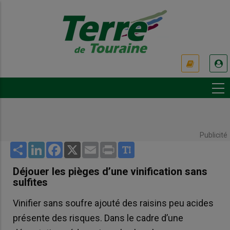
Aller
au
contenu
principal
USER
ACCOUNT
MENU
Publicité
Share
LinkedIn
Facebook
X
Email
Print
Déjouer les pièges d’une vinification sans
sulfites
Vinifier sans soufre ajouté des raisins peu acides
présente des risques. Dans le cadre d’une