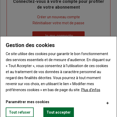
Body
Connectez-vous à votre compte pour profiter
de votre abonnement
Lien
Créer un nouveau compte
"Créer
Lien
Réinitialiser votre mot de passe
un
"Réinitialiser
Lien
nouveau
votre
Je me connecte
"Je
compte"
mot
Gestion des cookies
me
de
connecte"
passe"
Ce site utilise des cookies pour garantir le bon fonctionnement
des services essentiels et de mesure d’audience. En cliquant sur
Sous-
Vous n'êtes pas abonné(e)
« Tout Accepter », vous consentez à l’utilisation de ces cookies
titre
TITRE
CRÉEZ UN COMPTE
et au traitement de vos données à caractère personnel au
regard des finalités décrites. Vous pourrez à tout moment
Body
Choisissez votre formule et créez votre
revenir sur vos choix, en utilisant le lien « Modifier mes
compte pour accéder à tout Terre de
préférences cookies » en bas de page du site.
Plus d'infos
Touraine.
Paramétrer mes cookies
Lien
Créez un compte
Tout refuser
Tout accepter