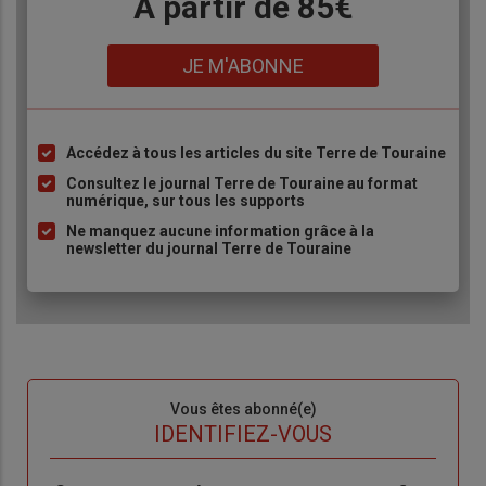
Body
A partir de 85€
Lien
JE M'ABONNE
Accédez à tous les articles du site Terre de Touraine
Liste
à
Consultez le journal Terre de Touraine au format
numérique, sur tous les supports
puce
Ne manquez aucune information grâce à la
newsletter du journal Terre de Touraine
Sous-
Vous êtes abonné(e)
titre
TITRE
IDENTIFIEZ-VOUS